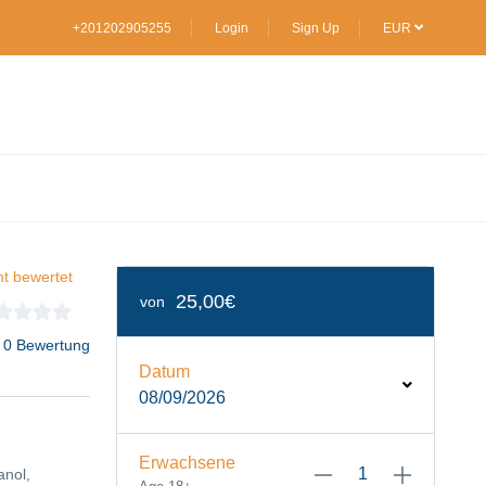
+201202905255
Login
Sign Up
EUR
ht bewertet
25,00€
von
 0 Bewertung
Datum
08/09/2026
Erwachsene
anol,