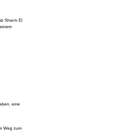
 ab Sharm El
 einem
haben, eine
dem Weg zum