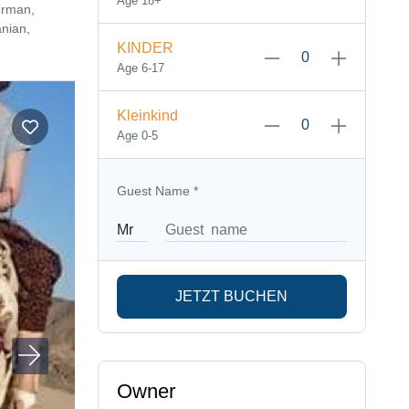
Age 18+
erman,
nian,
KINDER
Age 6-17
Kleinkind
Age 0-5
Guest Name
*
JETZT BUCHEN
Owner