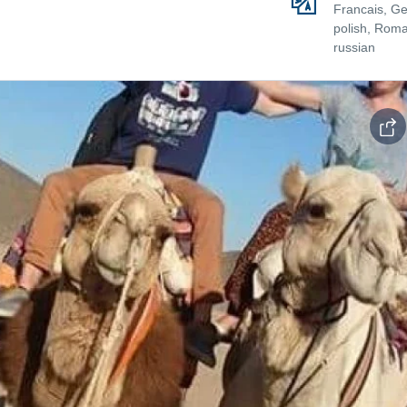
Francais, G
polish, Roma
russian