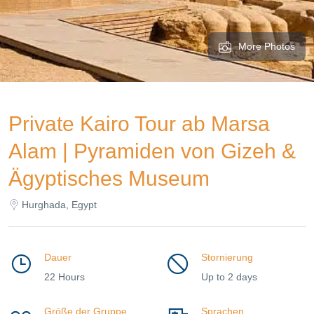
More Photos
Private Kairo Tour ab Marsa
Alam | Pyramiden von Gizeh &
Ägyptisches Museum
Hurghada, Egypt
Dauer
Stornierung
22 Hours
Up to 2 days
Größe der Gruppe
Sprachen