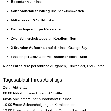
Bootsfahrt
zur Insel
Schnorchelausrüstung
und Schwimmwesten
Mittagessen & Softdrinks
Deutschsprachiger Reiseleiter
Zwei Schnorchelstopps an
Korallenriffen
2 Stunden Aufenthalt
auf der Insel Orange Bay
Wassersportaktivitäten wie
Bananenboot / Sofa
Nicht enthalten:
persönliche Ausgaben, Trinkgelder, DVD/Fotos
Tagesablauf Ihres Ausflugs
Zeit
Aktivität
08:00
Abholung vom Hotel mit Shuttle
08:45
Ankunft am Pier & Bootsfahrt zur Insel
10:00
Erster Schnorchelgang an Korallenriffen
12:00
Transfer mit Shuttle-Boot zur Orange Bay Insel