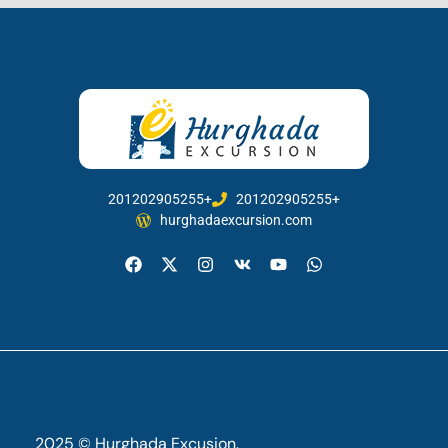
201202905255+
201202905255+
hurghadaexcursion.com
2025 © Hurghada Excusion.