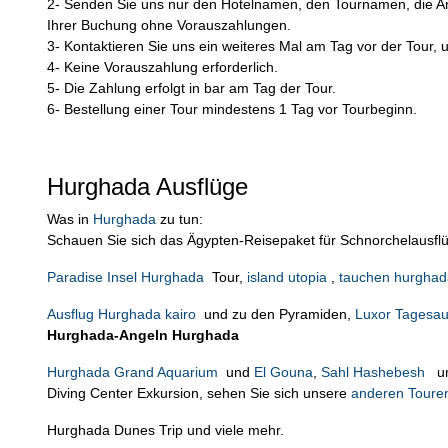
2- Senden Sie uns nur den Hotelnamen, den Tournamen, die Anz
Ihrer Buchung ohne Vorauszahlungen.
3- Kontaktieren Sie uns ein weiteres Mal am Tag vor der Tour,
4- Keine Vorauszahlung erforderlich.
5- Die Zahlung erfolgt in bar am Tag der Tour.
6- Bestellung einer Tour mindestens 1 Tag vor Tourbeginn.
Hurghada Ausflüge
Was in
Hurghada
zu tun:
Schauen Sie sich das Ägypten-Reisepaket für Schnorchelausfl
Paradise Insel Hurghada
Tour,
island utopia
,
tauchen hurghad
Ausflug Hurghada kairo
und zu den Pyramiden,
Luxor Tagesau
Hurghada-Angeln Hurghada
Hurghada Grand Aquarium
und
El Gouna
,
Sahl Hashebesh
u
Diving Center Exkursion, sehen Sie sich unsere
anderen Toure
Hurghada Dunes Trip und viele mehr.