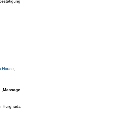
Bestätigung
n House
,
 ,
Massage
im Hurghada