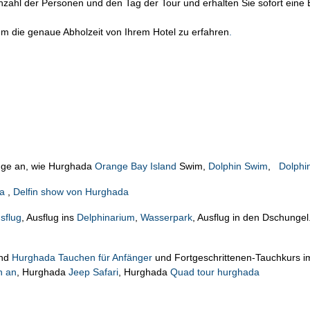
ahl der Personen und den Tag der Tour und erhalten Sie sofort eine 
 um die genaue Abholzeit von Ihrem Hotel zu erfahren
.
üge an, wie Hurghada
Orange Bay Island
Swim,
Dolphin Swim
,
Dolphi
a
,
Delfin show von Hurghada
sflug
, Ausflug ins
Delphinarium
,
Wasserpark
, Ausflug in den Dschungel.
nd
Hurghada Tauchen für Anfänger
und Fortgeschrittenen-Tauchkurs 
n an
, Hurghada
Jeep Safari
, Hurghada
Quad tour hurghada