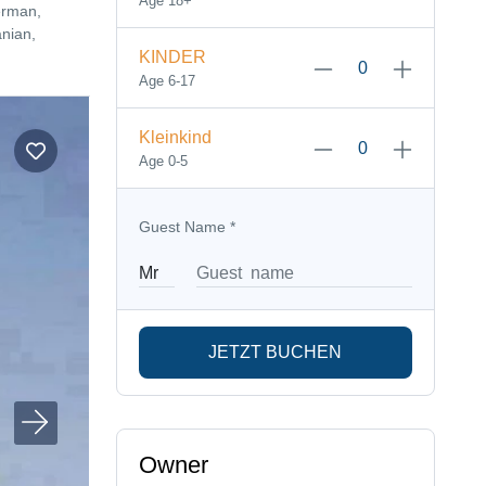
Age 18+
erman,
nian,
KINDER
Age 6-17
Kleinkind
Age 0-5
Guest Name
*
JETZT BUCHEN
Owner