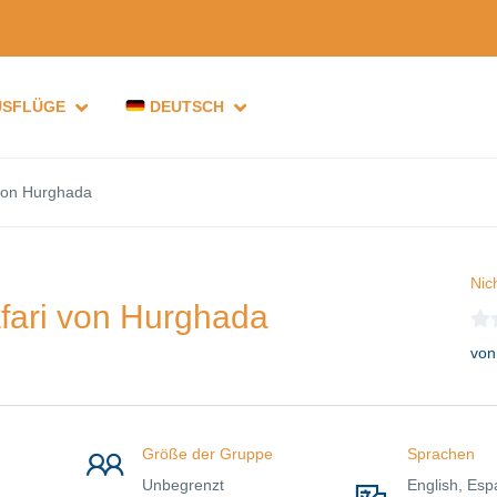
USFLÜGE
DEUTSCH
 von Hurghada
Nic
fari von Hurghada
von
Größe der Gruppe
Sprachen
Unbegrenzt
English, Esp