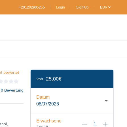
+201202905255
Login
Sign Up
EUR
ht bewertet
25,00€
von
 0 Bewertung
Datum
08/07/2026
Erwachsene
anol,