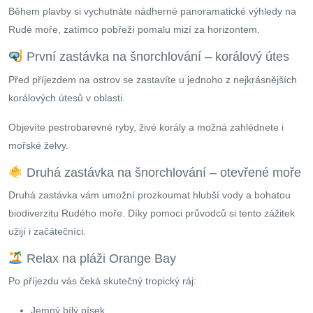
Během plavby si vychutnáte nádherné panoramatické výhledy na
Rudé moře, zatímco pobřeží pomalu mizí za horizontem.
První zastávka na šnorchlování – korálový útes
Před příjezdem na ostrov se zastavíte u jednoho z nejkrásnějších
korálových útesů v oblasti.
Objevíte pestrobarevné ryby, živé korály a možná zahlédnete i
mořské želvy.
Druhá zastávka na šnorchlování – otevřené moře
Druhá zastávka vám umožní prozkoumat hlubší vody a bohatou
biodiverzitu Rudého moře. Díky pomoci průvodců si tento zážitek
užijí i začátečníci.
Relax na pláži Orange Bay
Po příjezdu vás čeká skutečný tropický ráj:
Jemný bílý písek