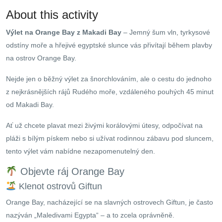
About this activity
Výlet na Orange Bay z Makadi Bay
– Jemný šum vln, tyrkysové
odstíny moře a hřejivé egyptské slunce vás přivítají během plavby
na ostrov Orange Bay.
Nejde jen o běžný výlet za šnorchlováním, ale o cestu do jednoho
z nejkrásnějších rájů Rudého moře, vzdáleného pouhých 45 minut
od Makadi Bay.
Ať už chcete plavat mezi živými korálovými útesy, odpočívat na
pláži s bílým pískem nebo si užívat rodinnou zábavu pod sluncem,
tento výlet vám nabídne nezapomenutelný den.
Objevte ráj Orange Bay
Klenot ostrovů Giftun
Orange Bay, nacházející se na slavných ostrovech Giftun, je často
nazýván „Maledivami Egypta“ – a to zcela oprávněně.