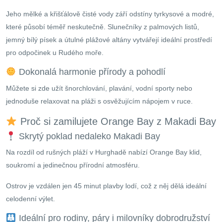
Jeho mělké a křišťálově čisté vody září odstíny tyrkysové a modré,
které působí téměř neskutečně. Slunečníky z palmových listů,
jemný bílý písek a útulné plážové altány vytvářejí ideální prostředí
pro odpočinek u Rudého moře.
Dokonalá harmonie přírody a pohodlí
Můžete si zde užít šnorchlování, plavání, vodní sporty nebo
jednoduše relaxovat na pláži s osvěžujícím nápojem v ruce.
Proč si zamilujete Orange Bay z Makadi Bay
Skrytý poklad nedaleko Makadi Bay
Na rozdíl od rušných pláží v Hurghadě nabízí Orange Bay klid,
soukromí a jedinečnou přírodní atmosféru.
Ostrov je vzdálen jen 45 minut plavby lodí, což z něj dělá ideální
celodenní výlet.
Ideální pro rodiny, páry i milovníky dobrodružství