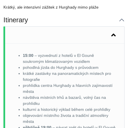
Krátký, ale intenzivní zážitek z Hurghady mimo pláže
Itinerary
15:00
– vyzvednutí z hotelů v El Gouně
soukromým klimatizovaným vozidlem
pohodlná jízda do Hurghady s průvodcem
krátké zastávky na panoramatických místech pro
fotografie
prohlídka centra Hurghady a hlavních zajímavostí
města
návštěva místních trhů a bazarů, volný čas na
prohlídku
kulturní a historický výklad během celé prohlídky
objevování místního života a tradiční atmosféry
města
přibližně 19:00
– návrat zpět do hotelů v El Gouně