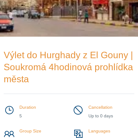
Výlet do Hurghady z El Gouny |
Soukromá 4hodinová prohlídka
města
Duration
Cancellation
5
Up to 0 days
Group Size
Languages