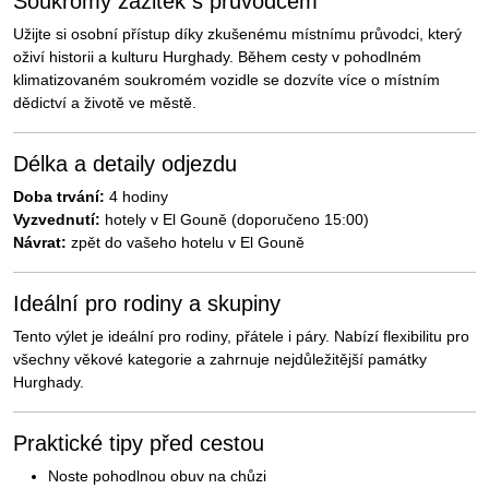
Soukromý zážitek s průvodcem
Užijte si osobní přístup díky zkušenému místnímu průvodci, který
oživí historii a kulturu Hurghady. Během cesty v pohodlném
klimatizovaném soukromém vozidle se dozvíte více o místním
dědictví a životě ve městě.
Délka a detaily odjezdu
Doba trvání:
4 hodiny
Vyzvednutí:
hotely v El Gouně (doporučeno 15:00)
Návrat:
zpět do vašeho hotelu v El Gouně
Ideální pro rodiny a skupiny
Tento výlet je ideální pro rodiny, přátele i páry. Nabízí flexibilitu pro
všechny věkové kategorie a zahrnuje nejdůležitější památky
Hurghady.
Praktické tipy před cestou
Noste pohodlnou obuv na chůzi