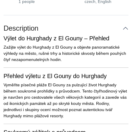
1 people
czech, English
Description
Výlet do Hurghady z El Gouny – Přehled
Zažijte výlet do Hurghady z El Gouny a objevte panoramatické
výhledy na město, rušné trhy a historické skvosty během pouhých
čtyř nezapomenutelných hodin.
Přehled výletu z El Gouny do Hurghady
Vyměňte písečné pláže El Gouny za pulzující život Hurghady
během soukromé prohlídky s průvodcem. Tento čtyřhodinový výlet
je navržen pro cestovatele všech věkových kategorií a zavede vás
od ikonických památek až po skryté kouty města. Rodiny,
jednotlivci i skupiny ocení možnost poznat autentickou tvář
Hurghady mimo plážové resorty.