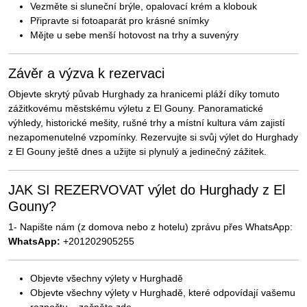
Vezměte si sluneční brýle, opalovací krém a klobouk
Připravte si fotoaparát pro krásné snímky
Mějte u sebe menší hotovost na trhy a suvenýry
Závěr a výzva k rezervaci
Objevte skrytý půvab Hurghady za hranicemi pláží díky tomuto
zážitkovému městskému výletu z El Gouny. Panoramatické
výhledy, historické mešity, rušné trhy a místní kultura vám zajistí
nezapomenutelné vzpomínky. Rezervujte si svůj výlet do Hurghady
z El Gouny ještě dnes a užijte si plynulý a jedinečný zážitek.
JAK SI REZERVOVAT výlet do Hurghady z El
Gouny?
1- Napište nám (z domova nebo z hotelu) zprávu přes WhatsApp:
WhatsApp:
+201202905255
Objevte všechny výlety v Hurghadě
Objevte všechny výlety v Hurghadě, které odpovídají vašemu