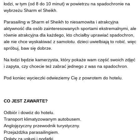
łodzi, w tym (od 8 do 10 minut) w powietrzu na spadochronie na
wybrzeżu Sharm el Sheikh.
Parasailing w Sharm el Sheikh to niesamowita i atrakcyjna
aktywność dla osób zainteresowanych sportami ekstremalnymi, ale
równie atrakcyjna dla każdego, kto chciałby uprawiać spadochron,
ale nie chce wyskakiwać z samolotu. dzieci uwielbiają to robić. więc
spróbuj, baw się dobrze.
Na łodzi będzie kamerzysta, który pokaże wam część swoich zdjęć
i zapyta, czy chcecie też zabrać jednego z was na spadochron.
Pod koniec wycieczki odwieziemy Cię z powrotem do hotelu.
CO JEST ZAWARTE?
Odbiór i dowóz do hotelu.
Transport klimatyzowanym autobusem.
Anglojęzyczny przewodnik turystyczny.
Przejażdżka parasailingiem.
Opłaty za usługi i podatki.