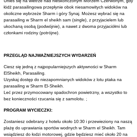
Unieś się na wietrze nad nieskończonym Morzem Czerwonym, gdy
łódź parasailingowa przepłynie obok niesamowitych widoków na
okoliczne wybrzeże Sharm i góry Synaj. Możesz wybrać się na
parasailing w Sharm el sheikh sam (single), z przyjacielem lub
ukochaną osobą (podwójnie), a nawet z dwoma przyjaciółmi lub
członkami rodziny (potrójne).
PRZEGLĄD NAJWAŻNIEJSZYCH WYDARZEŃ
Ciesz się jedną z najpopularniejszych aktywności w Sharm
ElSheikh, Parasailing.
Uzyskaj dostęp do niezapomnianych widoków z lotu ptaka na
parasailing w Sharm El-Sheikh.
Leć przez przymocowany spadochron powietrzny, a wszystko to
bez konieczności rzucania się z samolotu. ;
PROGRAM WYCIECZKI:
Zostaniesz odebrany z hotelu około 10:30 i przewieziony na naszą
plażę do uprawiania sportów wodnych w Sharm el Sheikh. Tam
wsiądziesz do łodzi motorowej, gdzie będziesz mieć około 20 na