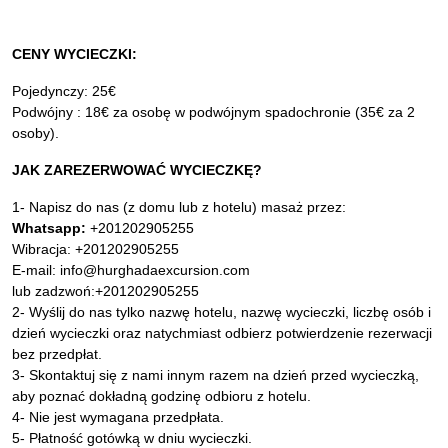
CENY WYCIECZKI:
Pojedynczy: 25€
Podwójny : 18€ za osobę w podwójnym spadochronie (35€ za 2
osoby).
JAK ZAREZERWOWAĆ WYCIECZKĘ?
1- Napisz do nas (z domu lub z hotelu) masaż przez:
Whatsapp:
+201202905255
Wibracja: +201202905255
E-mail: info@hurghadaexcursion.com
lub zadzwoń:+201202905255
2- Wyślij do nas tylko nazwę hotelu, nazwę wycieczki, liczbę osób i
dzień wycieczki oraz natychmiast odbierz potwierdzenie rezerwacji
bez przedpłat.
3- Skontaktuj się z nami innym razem na dzień przed wycieczką,
aby poznać dokładną godzinę odbioru z hotelu.
4- Nie jest wymagana przedpłata.
5- Płatność gotówką w dniu wycieczki.