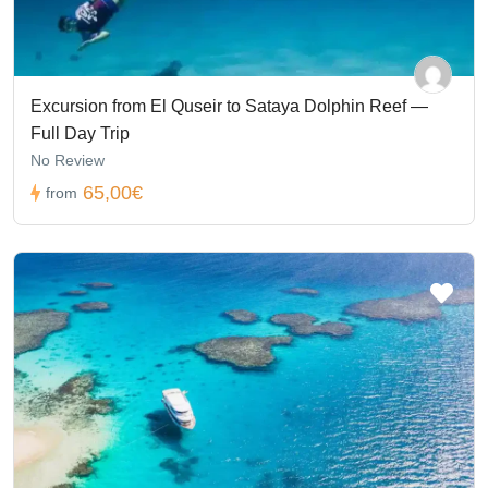
Excursion from El Quseir to Sataya Dolphin Reef —
Full Day Trip
No Review
65,00€
from