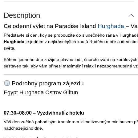
Description
Celodenní výlet na Paradise Island
Hurghada
– Va
Představte si den, kdy se probouzíte do slunečného rána v Hurghadě
Hurghada
je jedním z nejkrásnějších koutů Rudého moře a ideálním 
světa.
Během jednoho dne zažijete plavbu lodí, šnorchlování na korálových
sestaven tak, aby vám přinesl maximální relax i nezapomenutelné v
Podrobný program zájezdu
Egypt Hurghada Ostrov Giftun
07:30–08:00 – Vyzdvihnutí z hotelu
Váš den začíná pohodlným transferem klimatizovaným minibusem přím
nadcházejícího dne.