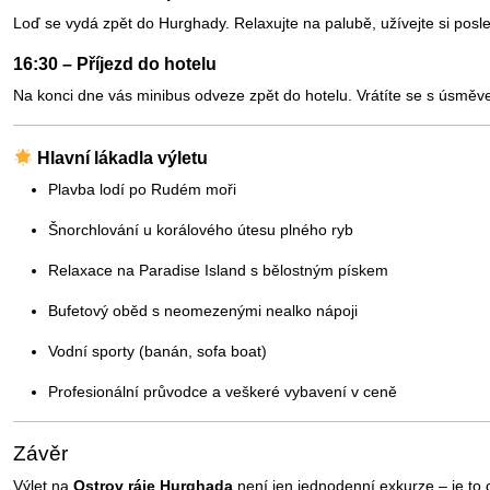
Loď se vydá zpět do Hurghady. Relaxujte na palubě, užívejte si pos
16:30 – Příjezd do hotelu
Na konci dne vás minibus odveze zpět do hotelu. Vrátíte se s úsmě
Hlavní lákadla výletu
Plavba lodí po Rudém moři
Šnorchlování u korálového útesu plného ryb
Relaxace na Paradise Island s bělostným pískem
Bufetový oběd s neomezenými nealko nápoji
Vodní sporty (banán, sofa boat)
Profesionální průvodce a veškeré vybavení v ceně
Závěr
Výlet na
Ostrov ráje Hurghada
není jen jednodenní exkurze – je to 