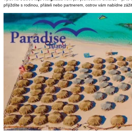
přijíždíte s rodinou, přáteli nebo partnerem, ostrov vám nabídne záž