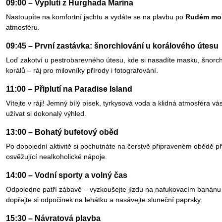
09:00 – Vyplutí z Hurghada Marina
Nastoupíte na komfortní jachtu a vydáte se na plavbu po
Rudém moř
atmosféru.
09:45 – První zastávka: šnorchlování u korálového útesu
Loď zakotví u pestrobarevného útesu, kde si nasadíte masku, šnorchl 
korálů – ráj pro milovníky přírody i fotografování.
11:00 – Připlutí na Paradise Island
Vítejte v ráji! Jemný bílý písek, tyrkysová voda a klidná atmosféra v
užívat si dokonalý výhled.
13:00 – Bohatý bufetový oběd
Po dopolední aktivitě si pochutnáte na čerstvě připraveném obědě př
osvěžující nealkoholické nápoje.
14:00 – Vodní sporty a volný čas
Odpoledne patří zábavě – vyzkoušejte jízdu na nafukovacím banánu n
dopřejte si odpočinek na lehátku a nasávejte sluneční paprsky.
15:30 – Návratová plavba