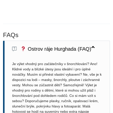
FAQs
Ostrov ráje Hurghada (FAQ)
Je výlet vhodný pro začátečníky v šnorchlování? Ano!
Klidné vody a blízké útesy jsou ideální i pro úplné
nováčky. Musím si přinést vlastní vybavení? Ne, vše je k
dispozici na lodi – masky, šnorchly, ploutve i záchranné
vesty. Mohou se zúčastnit děti? Samozřejmě! Výlet je
vhodný pro rodiny s dětmi, které si mohou užít pláž i
šnorchlování pod dohledem rodičů. Co si mám vzít s
sebou? Doporučujeme plavky, ručník, opalovací krém,
sluneční brýle, pokrývku hlavy a fotoaparát. Malá
hotovost se hodí na suvenýry nebo extra nápoje