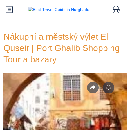
Nákupní a městský výlet El
Quseir | Port Ghalib Shopping
Tour a bazary