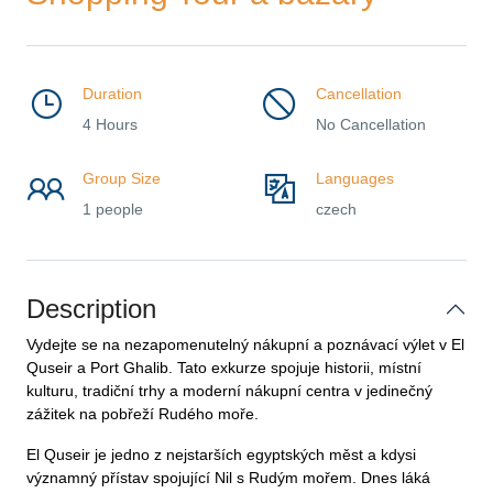
Duration
Cancellation
4 Hours
No Cancellation
Group Size
Languages
1 people
czech
Description
Vydejte se na nezapomenutelný nákupní a poznávací výlet v El
Quseir a Port Ghalib. Tato exkurze spojuje historii, místní
kulturu, tradiční trhy a moderní nákupní centra v jedinečný
zážitek na pobřeží Rudého moře.
El Quseir je jedno z nejstarších egyptských měst a kdysi
významný přístav spojující Nil s Rudým mořem. Dnes láká