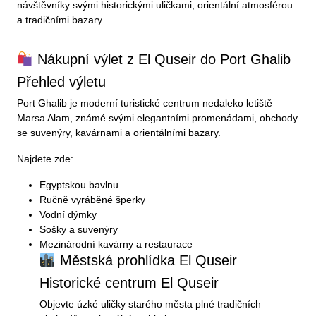
návštěvníky svými historickými uličkami, orientální atmosférou
a tradičními bazary.
Nákupní výlet z El Quseir do Port Ghalib
Přehled výletu
Port Ghalib je moderní turistické centrum nedaleko letiště
Marsa Alam, známé svými elegantními promenádami, obchody
se suvenýry, kavárnami a orientálními bazary.
Najdete zde:
Egyptskou bavlnu
Ručně vyráběné šperky
Vodní dýmky
Sošky a suvenýry
Mezinárodní kavárny a restaurace
Městská prohlídka El Quseir
Historické centrum El Quseir
Objevte úzké uličky starého města plné tradičních