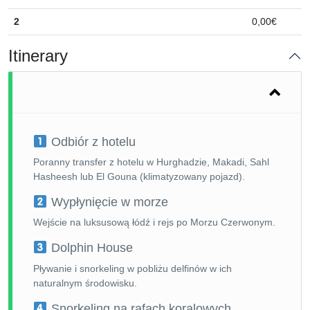
2
0,00€
Itinerary
Odbiór z hotelu
Poranny transfer z hotelu w Hurghadzie, Makadi, Sahl
Hasheesh lub El Gouna (klimatyzowany pojazd).
Wypłynięcie w morze
Wejście na luksusową łódź i rejs po Morzu Czerwonym.
Dolphin House
Pływanie i snorkeling w pobliżu delfinów w ich
naturalnym środowisku.
Snorkeling na rafach koralowych