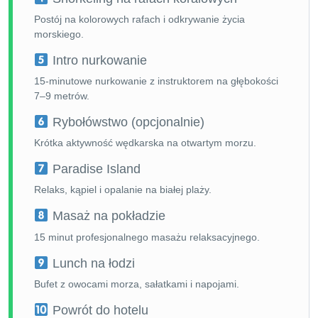
Postój na kolorowych rafach i odkrywanie życia
morskiego.
Intro nurkowanie
15-minutowe nurkowanie z instruktorem na głębokości
7–9 metrów.
Rybołówstwo (opcjonalnie)
Krótka aktywność wędkarska na otwartym morzu.
Paradise Island
Relaks, kąpiel i opalanie na białej plaży.
Masaż na pokładzie
15 minut profesjonalnego masażu relaksacyjnego.
Lunch na łodzi
Bufet z owocami morza, sałatkami i napojami.
Powrót do hotelu