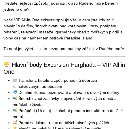
Hledáte nejlepší způsob, jak si užít krásu Rudého moře během
jediného dne?
Naše VIP All-in-One exkurze spojuje vše, o čem jste kdy snili:
plavání s delfíny, šnorchlování nad korálovými útesy, potápění,
rybaření, relaxační masáže, gurmánský oběd z mořských plodů a
volný čas na nádherném ostrově Paradise Island.
To není jen výlet — je to nezapomenutelný zážitek z Rudého moře.
Hlavní body Excursion Hurghada – VIP All in
One
Transfer z hotelu a zpět: pohodlná doprava
klimatizovaným autobusem
Dolphin House: pozorování a plavání s divokými delfíny
Šnorchlovací zastávky: objevování korálových útesů a
mořského života
Potápění (15 min): zkušební ponor s instruktorem do 7–9
metrů
Paradise Island: relax na bílých písečných plážích
Masáž na palubě: 15 minut relaxační masáže