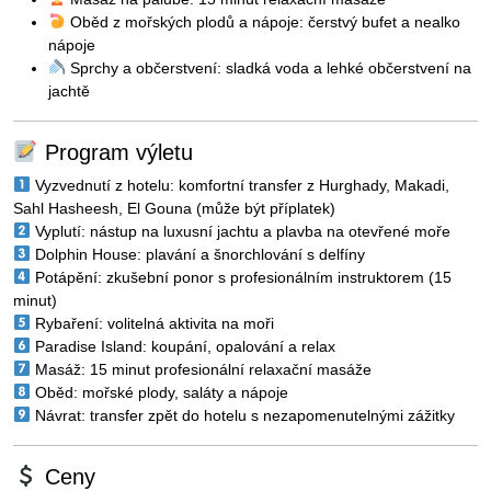
Oběd z mořských plodů a nápoje: čerstvý bufet a nealko
nápoje
Sprchy a občerstvení: sladká voda a lehké občerstvení na
jachtě
Program výletu
Vyzvednutí z hotelu: komfortní transfer z Hurghady, Makadi,
Sahl Hasheesh, El Gouna (může být příplatek)
Vyplutí: nástup na luxusní jachtu a plavba na otevřené moře
Dolphin House: plavání a šnorchlování s delfíny
Potápění: zkušební ponor s profesionálním instruktorem (15
minut)
Rybaření: volitelná aktivita na moři
Paradise Island: koupání, opalování a relax
Masáž: 15 minut profesionální relaxační masáže
Oběd: mořské plody, saláty a nápoje
Návrat: transfer zpět do hotelu s nezapomenutelnými zážitky
Ceny