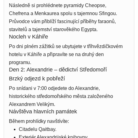
Následně si prohlédnete pyramidy Cheopse,
Chefrena a Menkaurea spolu s tajemnou Sfingou.
Průvodce vám přiblíží fascinující příběhy faraonů,
stavitelů a tajemství starověkého Egypta.
Nocleh v Káhiře
Po dni plném zážitků se ubytujete v tříhvězdičkovém
hotelu v Káhiře a připravíte se na druhý den
programu.
Den 2: Alexandrie – dědictví Středomoří
Brzký odjezd k pobřeží
Po snídani v 7:00 odjedete do Alexandrie,
historického středomořského města založeného
Alexandrem Velikým.
Návštěva hlavních památek
Během prohlídky navštívíte:
Citadelu Qaitbay.
Exteriér Alexandrijské knihovny.