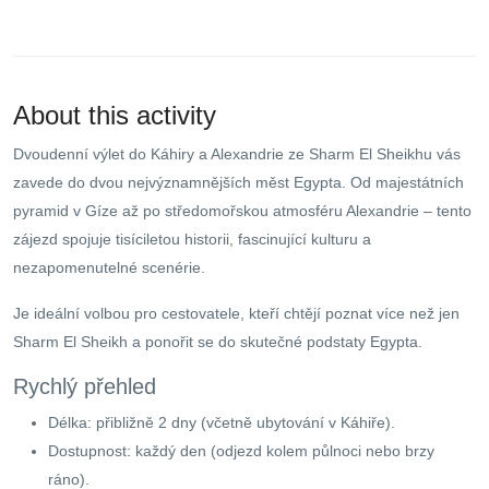
About this activity
Dvoudenní výlet do Káhiry a Alexandrie ze Sharm El Sheikhu vás
zavede do dvou nejvýznamnějších měst Egypta. Od majestátních
pyramid v Gíze až po středomořskou atmosféru Alexandrie – tento
zájezd spojuje tisíciletou historii, fascinující kulturu a
nezapomenutelné scenérie.
Je ideální volbou pro cestovatele, kteří chtějí poznat více než jen
Sharm El Sheikh a ponořit se do skutečné podstaty Egypta.
Rychlý přehled
Délka: přibližně 2 dny (včetně ubytování v Káhiře).
Dostupnost: každý den (odjezd kolem půlnoci nebo brzy
ráno).