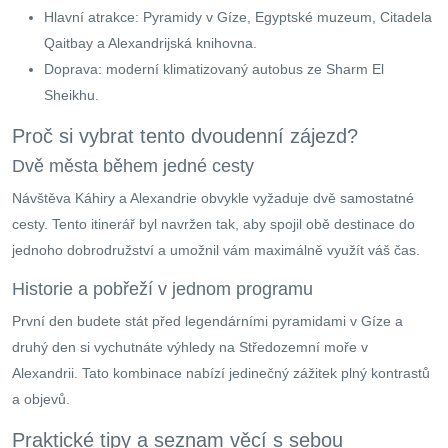
Hlavní atrakce: Pyramidy v Gíze, Egyptské muzeum, Citadela
Qaitbay a Alexandrijská knihovna.
Doprava: moderní klimatizovaný autobus ze Sharm El
Sheikhu.
Proč si vybrat tento dvoudenní zájezd?
Dvě města během jedné cesty
Návštěva Káhiry a Alexandrie obvykle vyžaduje dvě samostatné
cesty. Tento itinerář byl navržen tak, aby spojil obě destinace do
jednoho dobrodružství a umožnil vám maximálně využít váš čas.
Historie a pobřeží v jednom programu
První den budete stát před legendárními pyramidami v Gíze a
druhý den si vychutnáte výhledy na Středozemní moře v
Alexandrii. Tato kombinace nabízí jedinečný zážitek plný kontrastů
a objevů.
Praktické tipy a seznam věcí s sebou