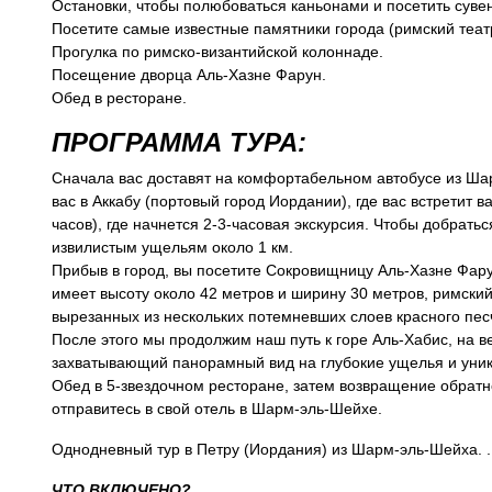
Остановки, чтобы полюбоваться каньонами и посетить суве
Посетите самые известные памятники города (римский теат
Прогулка по римско-византийской колоннаде.
Посещение дворца Аль-Хазне Фарун.
Обед в ресторане.
ПРОГРАММА ТУРА:
Сначала вас доставят на комфортабельном автобусе из Шар
вас в Аккабу (портовый город Иордании), где вас встретит ва
часов), где начнется 2-3-часовая экскурсия. Чтобы добрать
извилистым ущельям около 1 км.
Прибыв в город, вы посетите Сокровищницу Аль-Хазне Фару
имеет высоту около 42 метров и ширину 30 метров, римский 
вырезанных из нескольких потемневших слоев красного песч
После этого мы продолжим наш путь к горе Аль-Хабис, на 
захватывающий панорамный вид на глубокие ущелья и уни
Обед в 5-звездочном ресторане, затем возвращение обратно 
отправитесь в свой отель в Шарм-эль-Шейхе.
Однодневный тур в Петру (Иордания) из Шарм-эль-Шейха. 
ЧТО ВКЛЮЧЕНО?