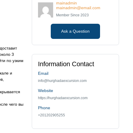
mainadmin
mainadmin@email.com
Member Since 2023
Ask a Question
доставит
около 3
йти по узким
Information Contact
кале и
Email
в,
info@hurghadaexcursion.com
Website
ткрывается
https://hurghadaexcursion.com
осле чего вы
Phone
+201202905255