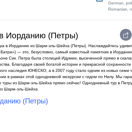
German, poli
Romanian, r
 в Иорданию (Петры)
дка в Иорданию из Шарм-эль-Шейха (Петры). Наслаждайтесь удив
-Батра») — это, безусловно, самый известный памятник в Иордани
ьоне Сик. Петра была столицей Идумеи, высеченной прямо в скала
арства. Благодаря своей богатой истории и прекрасной сохранности
ного наследия ЮНЕСКО, а в 2007 году стало одним из новых семи ч
и в рамках этой однодневной экскурсии с гидом по Нилу. Мы гар
е туры из Шарм-эль-Шейха прямо сейчас! Однодневный тур в Петр
 из Шарм-эль-Шейха
рданию (Петры)