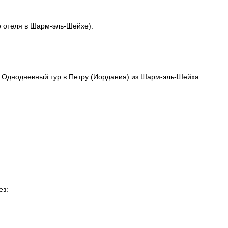
о отеля в Шарм-эль-Шейхе).
. Однодневный тур в Петру (Иордания) из Шарм-эль-Шейха
ез: