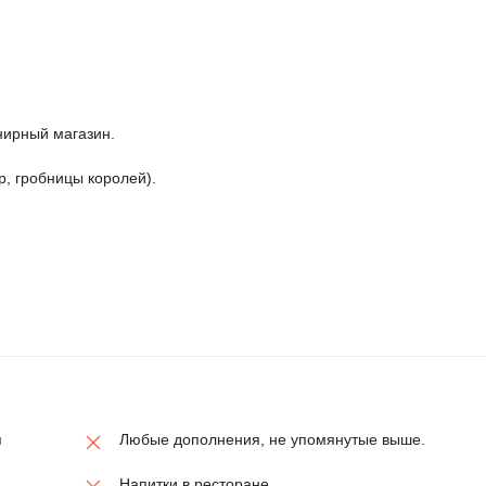
нирный магазин.
р, гробницы королей).
я
Любые дополнения, не упомянутые выше.
Напитки в ресторане.