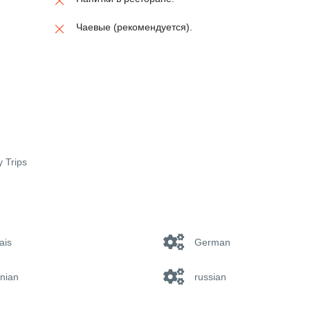
Чаевые (рекомендуется).
y Trips
ais
German
nian
russian