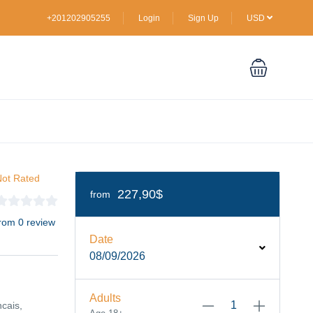
+201202905255
Login
Sign Up
USD
ot Rated
227,90$
from
rom 0 review
Date
08/09/2026
Adults
ncais,