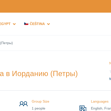
 EGYPT
ČEŠTINA
 (Петры)
N
ха в Иорданию (Петры)
f
Group Size
Languages
1 people
English, Fra