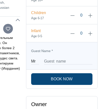
Age 18+
sh,
ussian
Children
Age 6-17
Infant
Age 0-5
ительным
и. Он
х более 2
Guest Name
*
 памятников,
удес света.
антируем
у (Иордания)
BOOK NOW
Owner