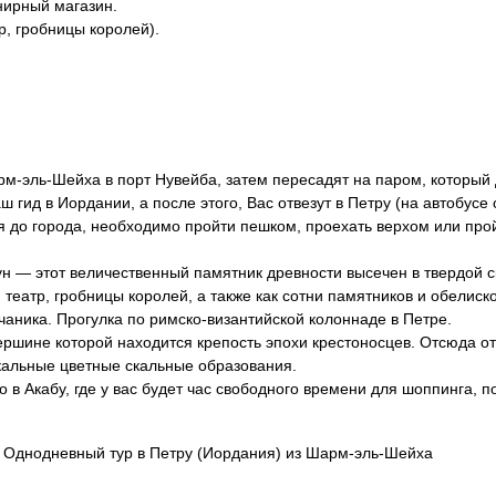
нирный магазин.
р, гробницы королей).
м-эль-Шейха в порт Нувейба, затем пересадят на паром, который 
ш гид в Иордании, а после этого, Вас отвезут в Петру (на автобусе 
ся до города, необходимо пройти пешком, проехать верхом или про
н — этот величественный памятник древности высечен в твердой с
театр, гробницы королей, а также как сотни памятников и обелиско
аника. Прогулка по римско-византийской колоннаде в Петре.
вершине которой находится крепость эпохи крестоносцев. Отсюда о
кальные цветные скальные образования.
в Акабу, где у вас будет час свободного времени для шоппинга, п
. Однодневный тур в Петру (Иордания) из Шарм-эль-Шейха