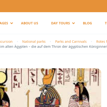
KAGES
ABOUT US
DAY TOURS
BLOG
cursion
National parks
Parks and Carnivals
Rotes
im alten Ägypten – die auf dem Thron der ägyptischen Königinnen 