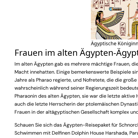
Ägyptische Königin
Frauen im alten Ägypten-Ägyp
Im alten Ägypten gab es mehrere mächtige Frauen, die
Macht innehatten. Einige bemerkenswerte Beispiele si
Jahre als Pharao regierte, und Nofretete, die die groß
wahrscheinlich während seiner Regierungszeit bedeuten
Pharaonin des alten Ägypten, sie war die letzte aktiv
auch die letzte Herrscherin der ptolemäischen Dynastie
Frauen in der altägyptischen Gesellschaft komplex und v
Schauen Sie sich das Ägypten-Reisepaket für Schnorch
Schwimmen mit Delfinen Dolphin House Harshada, Parad