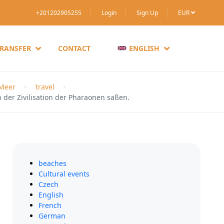
+201202905255
Login
Sign Up
EUR
TRANSFER
CONTACT
ENGLISH
 Meer
travel
der Zivilisation der Pharaonen saßen.
beaches
Cultural events
Czech
English
French
German