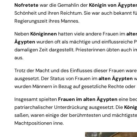
Nofretete
war die Gemahlin der
Königin von Ägypte
Schönheit und ihren Reichtum. Sie war auch bekannt fü
Regierungszeit ihres Mannes.
Neben
Königinnen
hatten viele andere Frauen im
alte
Ägypten
wurden oft als mächtige und einflussreiche Per
damaligen Zeit dargestellt. Priesterinnen übten auch i
aus.
Trotz der Macht und des Einflusses dieser Frauen war
ausgesetzt. Der Status von Frauen im
alten Ägypten
w
wurden Männern in Bezug auf gesetzliche Rechte oder so
Insgesamt spielten
Frauen im alten Ägypten
eine bed
patriarchalischer Unterdrückung ausgesetzt. Die
Köni
saßen, waren einige der berühmtesten und mächtigsten
Machtpositionen inne.