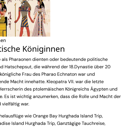
nen
tische Königinnen
 als Pharaonen dienten oder bedeutende politische
nd Hatschepsut, die während der 18.Dynastie über 20
e königliche Frau des Pharao Echnaton war und
de Macht innehatte. Kleopatra VII. war die letzte
e Herrscherin des ptolemäischen Königreichs Ägypten und
. Es ist wichtig anzumerken, dass die Rolle und Macht der
ielfältig war.
elausflüge wie Orange Bay Hurghada Island Trip,
ise Island Hurghada Trip, Ganztägige Tauchreise,