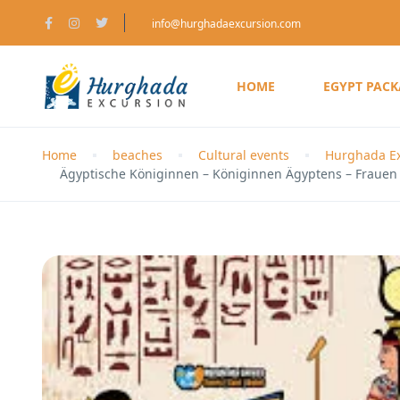
info@hurghadaexcursion.com
HOME
EGYPT PAC
Home
beaches
Cultural events
Hurghada Ex
Ägyptische Königinnen – Königinnen Ägyptens – Frauen 