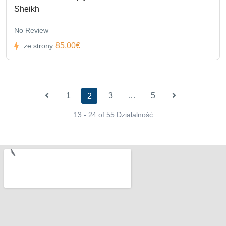
Sheikh
No Review
85,00€
ze strony
1
3
…
5
2
13 - 24 of 55 Działalność