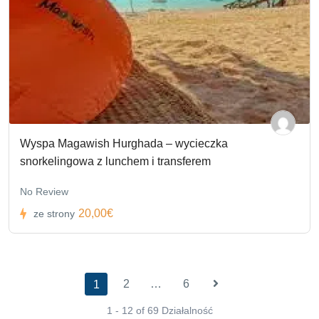
Wyspa Magawish Hurghada – wycieczka
snorkelingowa z lunchem i transferem
No Review
20,00€
ze strony
2
…
6
1
1 - 12 of 69 Działalność