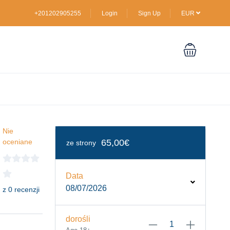
+201202905255
Login
Sign Up
EUR
Nie
oceniane
65,00€
ze strony
Data
08/07/2026
z 0 recenzji
dorośli