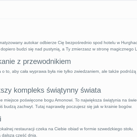
limatyzowany autokar odbierze Cię bezpośrednio spod hotelu w Hurghad
dopiero budzi się nad pustynią, a Ty zmierzasz w stronę magicznego 
tkanie z przewodnikiem
 o to, aby cała wyprawa była nie tylko zwiedzaniem, ale także podróżą
kszy kompleks świątynny świata
e miejsce poświęcone bogu Amonowi. To największa świątynia na świe
iś budzą zachwyt. Tutaj naprawdę poczujesz się jak w krainie bogów.
i
alnej restauracji czeka na Ciebie obiad w formie szwedzkiego stołu.
 dalszą część dnia.