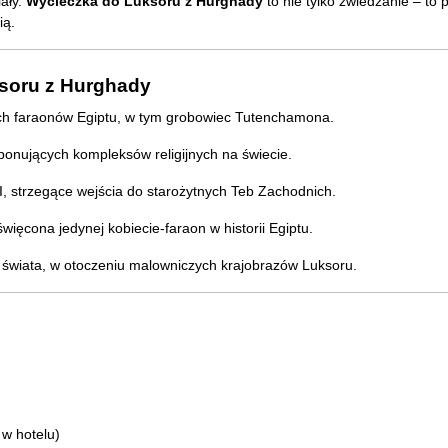
iały.
Wycieczka do Luksoru z Hurghady
to nie tylko zwiedzanie – to 
ią.
ksoru z Hurghady
ych faraonów Egiptu, w tym grobowiec Tutenchamona.
mponujących kompleksów religijnych na świecie.
, strzegące wejścia do starożytnych Teb Zachodnich.
ięcona jedynej kobiecie-faraon w historii Egiptu.
e świata, w otoczeniu malowniczych krajobrazów Luksoru.
w hotelu)