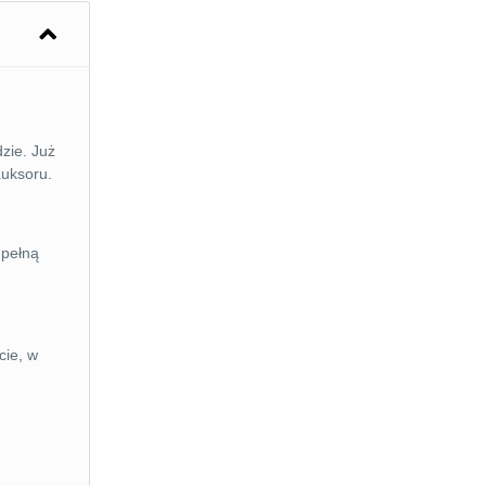
zie. Już
Luksoru.
 pełną
cie, w