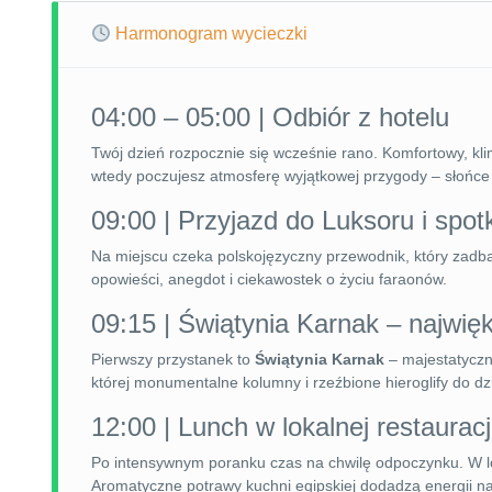
Harmonogram wycieczki
04:00 – 05:00 | Odbiór z hotelu
Twój dzień rozpocznie się wcześnie rano. Komfortowy, k
wtedy poczujesz atmosferę wyjątkowej przygody – słońce 
09:00 | Przyjazd do Luksoru i spo
Na miejscu czeka polskojęzyczny przewodnik, który zadba
opowieści, anegdot i ciekawostek o życiu faraonów.
09:15 | Świątynia Karnak – najwię
Pierwszy przystanek to
Świątynia Karnak
– majestatyczn
której monumentalne kolumny i rzeźbione hieroglify do dz
12:00 | Lunch w lokalnej restauracj
Po intensywnym poranku czas na chwilę odpoczynku. W lok
Aromatyczne potrawy kuchni egipskiej dodadzą energii na