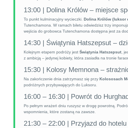
13:00 | Dolina Królów – miejsce 
To punkt kulminacyjny wycieczki.
Dolina Królów (luksor 
Tutenchamona. W ramach biletu odwiedzisz trzy imponują
wejścia do grobowca Tutenchamona dostępna jest za dod
14:30 | Świątynia Hatszepsut – dzi
Kolejnym etapem podróży jest
Świątynia Hatszepsut
, j
z ambicją – jedynej kobiety, która zasiadła na tronie farao
15:30 | Kolosy Memnona – strażnicy
Na zakończenie dnia zatrzymasz się przy
Kolososach 
podróżnych przybywających do Luksoru.
16:00 – 16:30 | Powrót do Hurgha
Po pełnym wrażeń dniu ruszysz w drogę powrotną. Podróż
wspomnienia, które zostaną na zawsze.
21:30 – 22:00 | Przyjazd do hotel