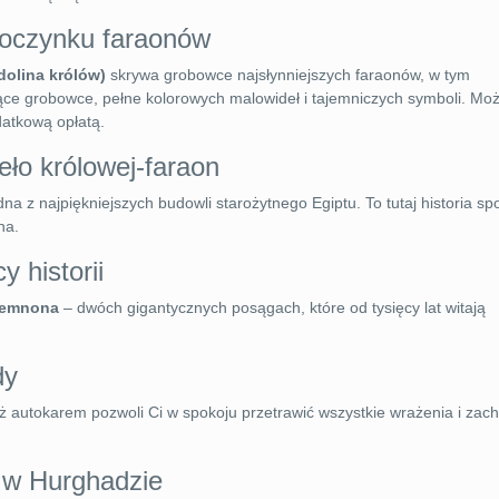
spoczynku faraonów
dolina królów)
skrywa grobowce najsłynniejszych faraonów, w tym
ce grobowce, pełne kolorowych malowideł i tajemniczych symboli. Moż
atkową opłatą.
eło królowej-faraon
edna z najpiękniejszych budowli starożytnego Egiptu. To tutaj historia sp
na.
 historii
Memnona
– dwóch gigantycznych posągach, które od tysięcy lat witają
dy
 autokarem pozwoli Ci w spokoju przetrawić wszystkie wrażenia i zac
u w Hurghadzie