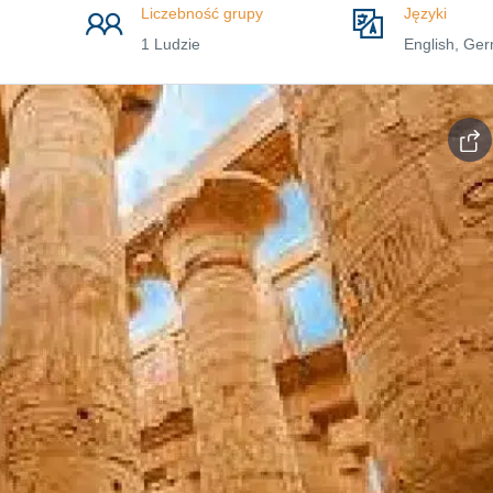
Liczebność grupy
Języki
1 Ludzie
English, Ger