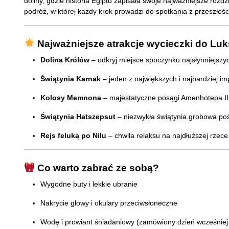
doliny, gdzie historia Egiptu zapisała swoje najważniejsze rozdz
podróż, w której każdy krok prowadzi do spotkania z przeszłośc
Najważniejsze atrakcje wycieczki do Lu
Dolina Królów
– odkryj miejsce spoczynku najsłynniejsz
Świątynia Karnak
– jeden z największych i najbardziej i
Kolosy Memnona
– majestatyczne posągi Amenhotepa III
Świątynia Hatszepsut
– niezwykła świątynia grobowa pośw
Rejs feluką po Nilu
– chwila relaksu na najdłuższej rzec
Co warto zabrać ze sobą?
Wygodne buty i lekkie ubranie
Nakrycie głowy i okulary przeciwsłoneczne
Wodę i prowiant śniadaniowy (zamówiony dzień wcześniej 