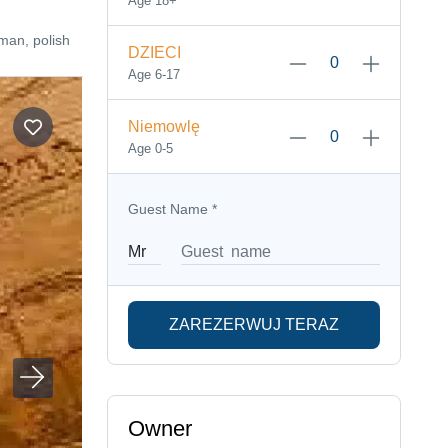
Age 18+
man, polish
DZIECI
Age 6-17
Niemowlę
Age 0-5
Guest Name
*
ZAREZERWUJ TERAZ
Owner