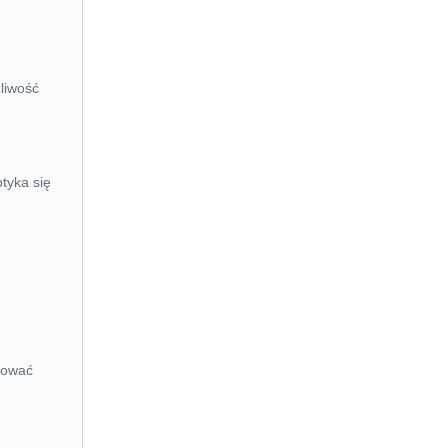
liwość
otyka się
hować