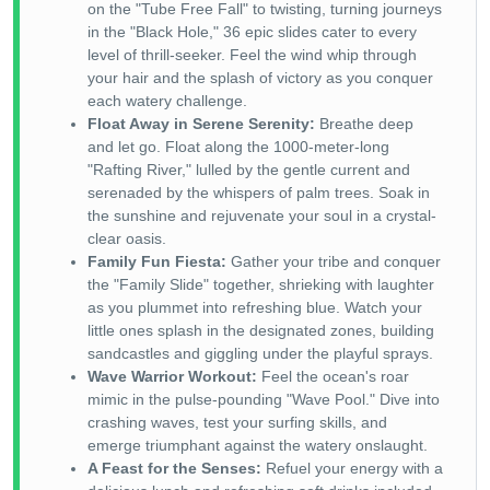
on the "Tube Free Fall" to twisting, turning journeys
in the "Black Hole," 36 epic slides cater to every
level of thrill-seeker. Feel the wind whip through
your hair and the splash of victory as you conquer
each watery challenge.
Float Away in Serene Serenity:
Breathe deep
and let go. Float along the 1000-meter-long
"Rafting River," lulled by the gentle current and
serenaded by the whispers of palm trees. Soak in
the sunshine and rejuvenate your soul in a crystal-
clear oasis.
Family Fun Fiesta:
Gather your tribe and conquer
the "Family Slide" together, shrieking with laughter
as you plummet into refreshing blue. Watch your
little ones splash in the designated zones, building
sandcastles and giggling under the playful sprays.
Wave Warrior Workout:
Feel the ocean's roar
mimic in the pulse-pounding "Wave Pool." Dive into
crashing waves, test your surfing skills, and
emerge triumphant against the watery onslaught.
A Feast for the Senses:
Refuel your energy with a