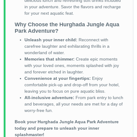
delicious lunch and refreshing soft drinks included
in your adventure. Savor the flavors and recharge
for your next aquatic feat.
Why Choose the Hurghada Jungle Aqua
Park Adventure?
Unleash your inner child:
Reconnect with
carefree laughter and exhilarating thrills in a
wonderland of water.
Memories that shimmer:
Create epic moments
with your loved ones, moments splashed with joy
and forever etched in laughter.
Convenience at your fingertips:
Enjoy
comfortable pick-up and drop-off from your hotel,
leaving you to focus on pure aquatic bliss.
All-inclusive adventure:
From park entry to lunch
and beverages, all your needs are met for a day of
worry-free fun.
Book your Hurghada Jungle Aqua Park Adventure
today and prepare to unleash your inner
splashmaster!