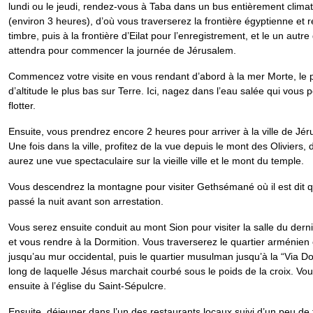
lundi ou le jeudi, rendez-vous à Taba dans un bus entièrement climat
(environ 3 heures), d’où vous traverserez la frontière égyptienne et re
timbre, puis à la frontière d’Eilat pour l’enregistrement, et le un autr
attendra pour commencer la journée de Jérusalem.
Commencez votre visite en vous rendant d’abord à la mer Morte, le p
d’altitude le plus bas sur Terre. Ici, nagez dans l’eau salée qui vous
flotter.
Ensuite, vous prendrez encore 2 heures pour arriver à la ville de Jé
Une fois dans la ville, profitez de la vue depuis le mont des Oliviers,
aurez une vue spectaculaire sur la vieille ville et le mont du temple.
Vous descendrez la montagne pour visiter Gethsémané où il est dit 
passé la nuit avant son arrestation.
Vous serez ensuite conduit au mont Sion pour visiter la salle du dern
et vous rendre à la Dormition. Vous traverserez le quartier arménien e
jusqu’au mur occidental, puis le quartier musulman jusqu’à la “Via Do
long de laquelle Jésus marchait courbé sous le poids de la croix. Vou
ensuite à l’église du Saint-Sépulcre.
Ensuite, déjeuner dans l’un des restaurants locaux suivi d’un peu de 