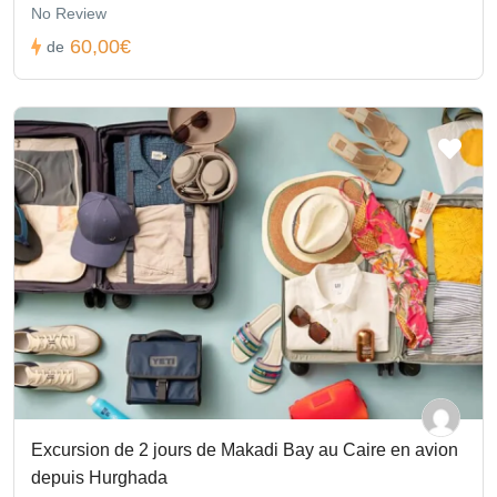
No Review
A : Oui ! L’
excursion Hurghada le Caire en avion
réduit
60,00€
considérablement le temps de trajet et maximise le temps sur
de
place.
Q : L’excursion est-elle adaptée aux enfants ?
A : Oui, les enfants de 6 à 11 ans paient la moitié, et les moins de
6 ans voyagent gratuitement.
Q : Peut-on combiner l’excursion Hurghada – Le Caire avec
Louxor ?
A : Absolument. Des circuits
Louxor excursion le Caire
Hurghada
de 2 ou 4 jours sont proposés pour découvrir les deux
villes à un rythme confortable.
Q : Où réserver l’excursion Hurghada le Caire en toute
sécurité ?
A : Vous pouvez réserver via des agences fiables ou plateformes
en ligne, offrant des options
excursion de l’hôtel Jasmine à
Hurghada vers le Caire
, privées ou en groupe.
Excursion de 2 jours de Makadi Bay au Caire en avion
Q : Quels sont les avis sur l’excursion Hurghada le Caire ?
depuis Hurghada
A : Les
avis excursion Hurghada le Caire
sont très positifs, les