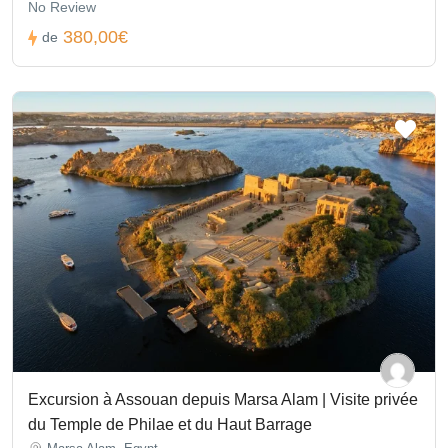
No Review
voyageurs soulignant le confort, l’organisation et la richesse
culturelle de la visite.
380,00€
de
Q : Peut-on choisir une excursion privée Hurghada le Caire ?
A : Oui, l’
excursion privée Hurghada le Caire
permet un
itinéraire sur mesure avec un guide personnel et un chauffeur
dédié pour un maximum de confort.
Q : Existe-t-il des activités optionnelles sur place ?
A : Oui, comme l’entrée dans la pyramide de Khéphren, les
photos au musée égyptien, ou des balades supplémentaires à
dos de chameau.
Q : Quelle est la distance entre Hurghada et les pyramides ?
A : La
hurghada pyramide distance
est d’environ 450 km, ce
qui explique le départ tôt le matin et l’option d’un
excursion
Hurghada le Caire en avion
pour gagner du temps
Excursion à Assouan depuis Marsa Alam | Visite privée
du Temple de Philae et du Haut Barrage