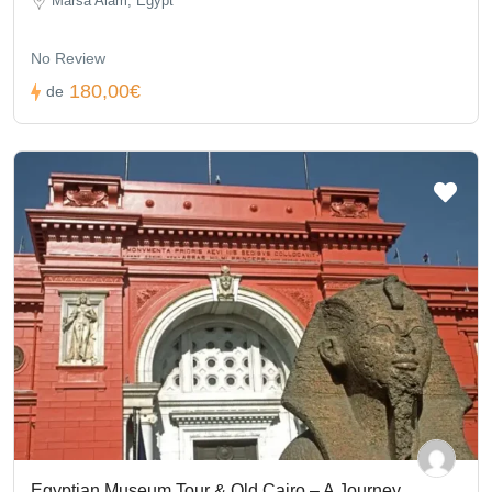
Marsa Alam, Egypt
No Review
180,00€
de
Egyptian Museum Tour & Old Cairo – A Journey