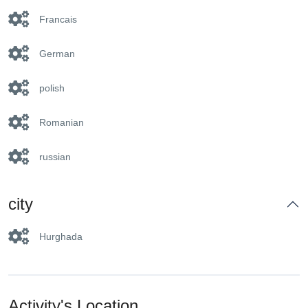
Francais
German
polish
Romanian
russian
city
Hurghada
Activity's Location