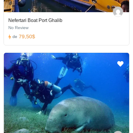
Nefertari Boat Port Ghalib
No Review
79,50$
de