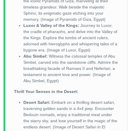
the iconic Pyramids of Giza, marveling at their
timeless grandeur. Walk beside the majestic
Sphinx, its enigmatic gaze etching into your
memory. (Image of Pyramids of Giza, Egypt)
Luxor & Valley of the Kings:
Journey to Luxor,
the cradle of pharaohs, and delve into the Valley of
the Kings. Explore the tombs of ancient rulers,
adorned with hieroglyphs and whispering tales of a
bygone era. (Image of Luxor, Egypt)
Abu Simbel:
Witness the colossal temples of Abu
Simbel, carved into the sandstone cliffs. Admire the
breathtaking facade of Ramses II and Nefertari, a
testament to ancient love and power. (Image of
Abu Simbel, Egypt)
Thrill Your Senses in the Desert:
Desert Safari:
Embark on a thrilling desert safari,
traversing golden sands in a 4x4 jeep. Encounter
Bedouin nomads, enjoy a traditional meal under
the starry sky, and lose yourself in the magic of the
endless desert. (Image of Desert Safari in El