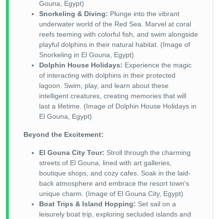
Gouna, Egypt)
Snorkeling & Diving:
Plunge into the vibrant
underwater world of the Red Sea. Marvel at coral
reefs teeming with colorful fish, and swim alongside
playful dolphins in their natural habitat. (Image of
Snorkeling in El Gouna, Egypt)
Dolphin House Holidays:
Experience the magic
of interacting with dolphins in their protected
lagoon. Swim, play, and learn about these
intelligent creatures, creating memories that will
last a lifetime. (Image of Dolphin House Holidays in
El Gouna, Egypt)
Beyond the Excitement:
El Gouna City Tour:
Stroll through the charming
streets of El Gouna, lined with art galleries,
boutique shops, and cozy cafes. Soak in the laid-
back atmosphere and embrace the resort town's
unique charm. (Image of El Gouna City, Egypt)
Boat Trips & Island Hopping:
Set sail on a
leisurely boat trip, exploring secluded islands and