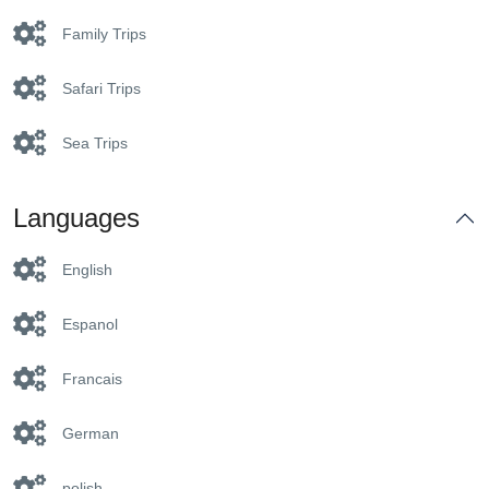
Family Trips
Safari Trips
Sea Trips
Languages
English
Espanol
Francais
German
polish