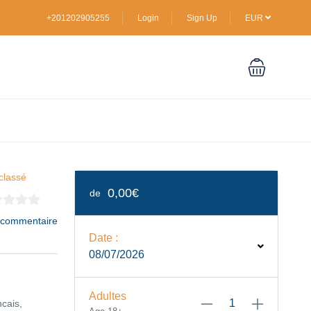
+201202905255
Login
Sign Up
EUR
classé
0,00€
de
 commentaire
Date :
08/07/2026
Adultes
ncais,