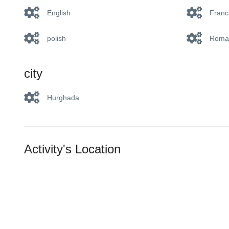
English
Franc
polish
Roma
city
Hurghada
Activity's Location