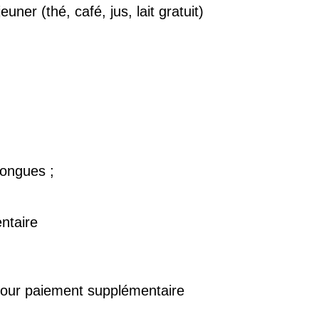
uner (thé, café, jus, lait gratuit)
longues ;
ntaire
;
pour paiement supplémentaire