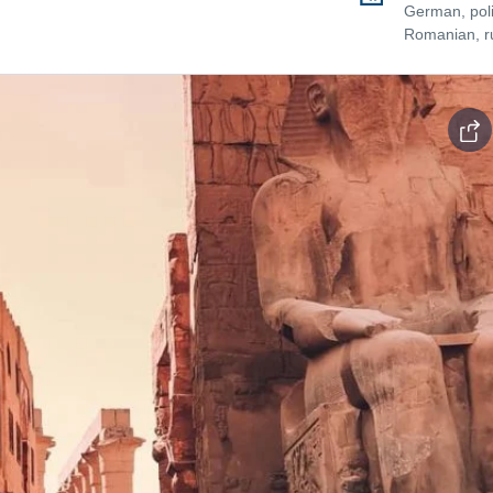
German, poli
Romanian, r