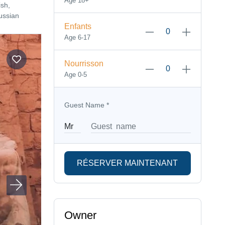
Age 18+
sh,
ussian
Enfants
Age 6-17
Nourrisson
Age 0-5
Guest Name
*
RÉSERVER MAINTENANT
Owner