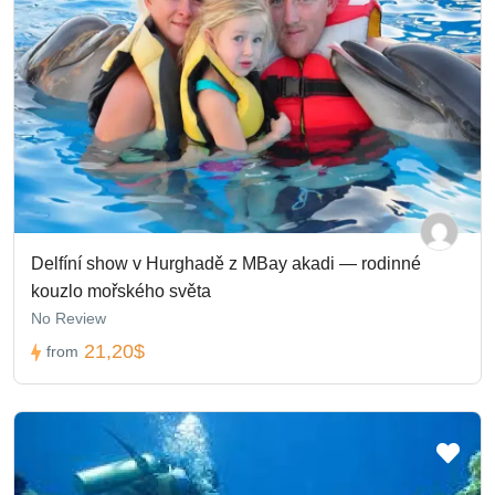
Delfíní show v Hurghadě z MBay akadi — rodinné
kouzlo mořského světa
No Review
21,20$
from