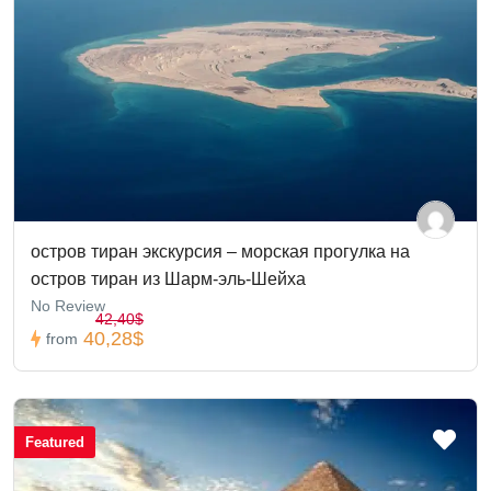
остров тиран экскурсия – морская прогулка на
остров тиран из Шарм-эль-Шейха
No Review
42,40$
40,28$
from
Featured