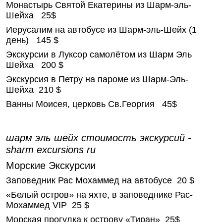
Mонастырь Cвятой Екатерины из Шарм-эль-
Шейха 25$
Иерусалим на автобусе из Шарм-эль-Шейх (1
день) 145 $
Экскурсии в Луксор самолётом из Шарм Эль
Шейха 200 $
Экскурсия в Петру на пароме из Шарм-Эль-
Шейха 210 $
Ванны Моисея, церковь Св.Георгия 45$
шарм эль шейх стоимость экскурсий -
sharm excursions ru
Морские Экскурсии
Заповедник Рас Мохаммед на автобусе 20 $
«Белый остров» на яхте, в заповеднике Рас-
Мохаммед VIP 25 $
Морская прогулка к острову «Тиран» 25$