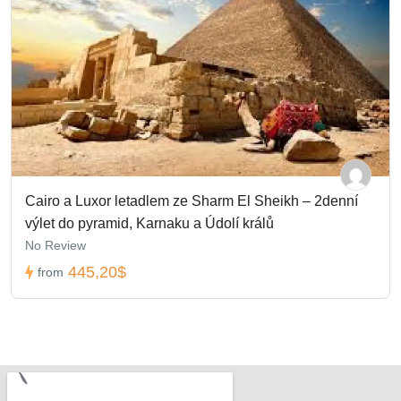
Cairo a Luxor letadlem ze Sharm El Sheikh – 2denní
výlet do pyramid, Karnaku a Údolí králů
No Review
445,20$
from