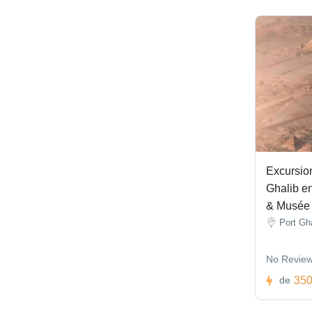
Excursion
Ghalib en
& Musée 
Port Gh
No Revie
350
de