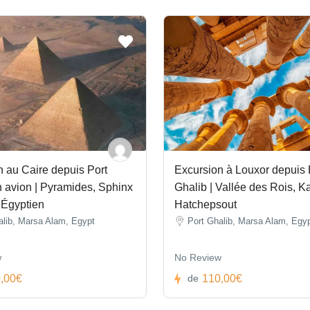
 au Caire depuis Port
Excursion à Louxor depuis 
 avion | Pyramides, Sphinx
Ghalib | Vallée des Rois, K
Égyptien
Hatchepsout
alib, Marsa Alam, Egypt
Port Ghalib, Marsa Alam, Egy
w
No Review
,00€
110,00€
de