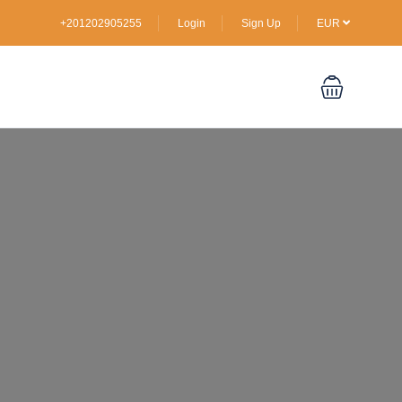
+201202905255
Login
Sign Up
EUR