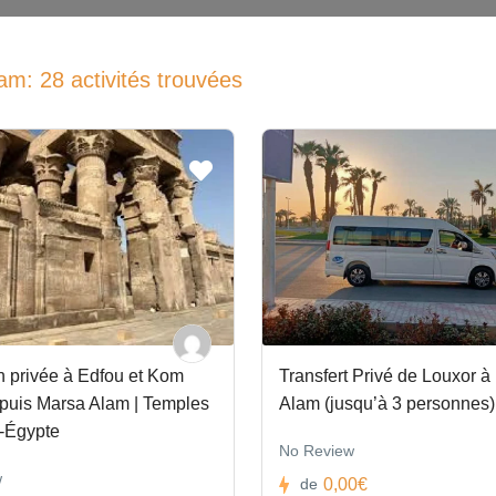
m: 28 activités trouvées
n privée à Edfou et Kom
Transfert Privé de Louxor à
uis Marsa Alam | Temples
Alam (jusqu’à 3 personnes)
-Égypte
No Review
w
0,00€
de