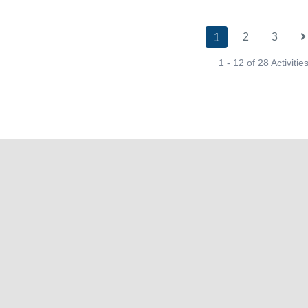
2
3
1
1 - 12 of 28 Activitie