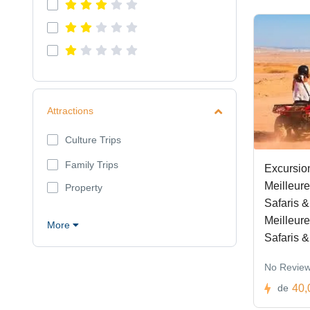
Attractions
Culture Trips
Family Trips
Excursio
Meilleure
Property
Safaris &
Meilleure
More
Safaris &
No Revie
40,
de