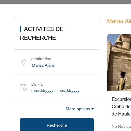
Marsa Ala
ACTIVITÉS DE
RECHERCHE
destination
De - à
mm/dd/yyyy
-
mm/dd/yyyy
Excursio
Ombo dep
More options
de Haute
Recherche
No Revie