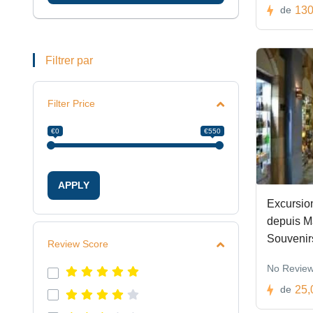
130
de
Filtrer par
Filter Price
€0
€550
APPLY
Excursio
depuis M
Souvenir
Review Score
No Revie
25,
de