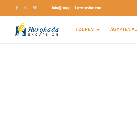
info@hurghadaexcursion.com
TOUREN
ÄGYPTEN A
Reisekostenabrechnun