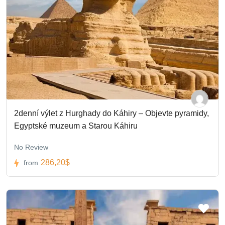
2denní výlet z Hurghady do Káhiry – Objevte pyramidy,
Egyptské muzeum a Starou Káhiru
No Review
286,20$
from