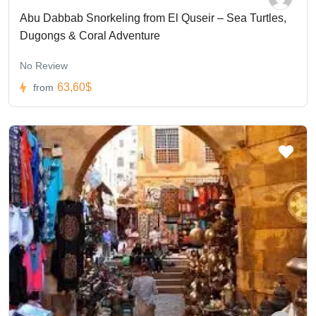
Abu Dabbab Snorkeling from El Quseir – Sea Turtles,
Dugongs & Coral Adventure
No Review
63,60$
from