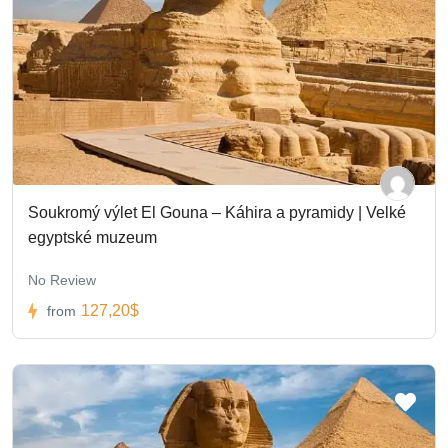
Soukromý výlet El Gouna – Káhira a pyramidy | Velké
egyptské muzeum
No Review
127,20$
from