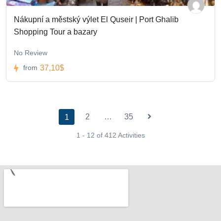
Nákupní a městský výlet El Quseir | Port Ghalib
Shopping Tour a bazary
No Review
37,10$
from
2
…
35
1
1 - 12 of 412 Activities