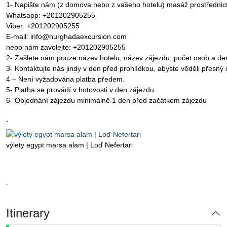
1- Napište nám (z domova nebo z vašeho hotelu) masáž prostřednic
Whatsapp: +201202905255
Viber: +201202905255
E-mail: info@hurghadaexcursion.com
nebo nám zavolejte: +201202905255
2- Zašlete nám pouze název hotelu, název zájezdu, počet osob a den
3- Kontaktujte nás jindy v den před prohlídkou, abyste věděli přesný
4 – Není vyžadována platba předem.
5- Platba se provádí v hotovosti v den zájezdu.
6- Objednání zájezdu minimálně 1 den před začátkem zájezdu
.
výlety egypt marsa alam | Loď Nefertari
.
Itinerary