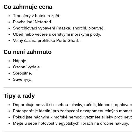
Co zahrnuje cena
Transfery z hotelu a zpět.
Plavba lodí Nefertari.
Šnorchlovací vybavení (maska, šnorchl, ploutve).
Oběd nebo večeře s čerstvými mořskými plody.
Volný čas na prohlídku Portu Ghalib.
Co není zahrnuto
Nápoje.
Osobní výdaje.
Spropitné.
Suvenýry.
Tipy a rady
Doporučujeme vzít si s sebou: plavky, ručník, klobouk, opalovac
Fotoaparát je ideální pro zachycení nezapomenutelných momen
Pokud jste náchylní k mořské nemoci, vezměte si léky proti nevo
Mějte u sebe hotovost v egyptských librách na drobné nákupy.