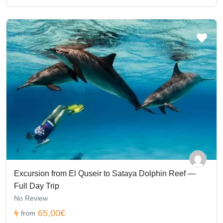
Excursion from El Quseir to Sataya Dolphin Reef —
Full Day Trip
No Review
65,00€
from