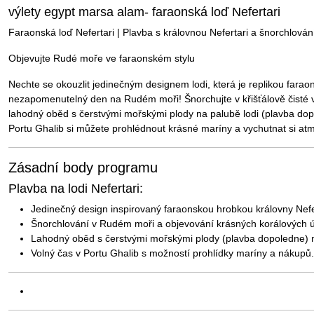
výlety egypt marsa alam- faraonská loď Nefertari
Faraonská loď Nefertari | Plavba s královnou Nefertari a šnorchlován
Objevujte Rudé moře ve faraonském stylu
Nechte se okouzlit jedinečným designem lodi, která je replikou faraon
nezapomenutelný den na Rudém moři! Šnorchujte v křišťálově čisté 
lahodný oběd s čerstvými mořskými plody na palubě lodi (plavba do
Portu Ghalib si můžete prohlédnout krásné maríny a vychutnat si atm
Zásadní body programu
Plavba na lodi Nefertari:
Jedinečný design inspirovaný faraonskou hrobkou královny Nefe
Šnorchlování v Rudém moři a objevování krásných korálových 
Lahodný oběd s čerstvými mořskými plody (plavba dopoledne) 
Volný čas v Portu Ghalib s možností prohlídky maríny a nákupů.