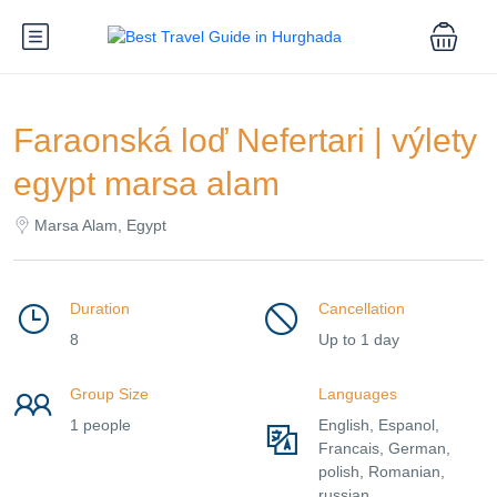
Faraonská loď Nefertari | výlety
egypt marsa alam
Marsa Alam, Egypt
Duration
Cancellation
8
Up to 1 day
Group Size
Languages
1 people
English, Espanol,
Francais, German,
polish, Romanian,
russian