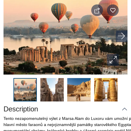
Description
Tento nezapomenutelný výlet z Marsa Alam do Luxoru vám umožní p
hlavní město faraonů a nejvýznamnější památky starověkého Egypta
monumentální chrámy, královské hrobky a úžasné scenérie podél Nil