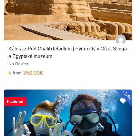
Káhira z Port Ghalib letadlem | Pyramidy v Gíze, Sfinga
a Egyptské muzeum
No Review
350,00€
from
-
10%
Featured