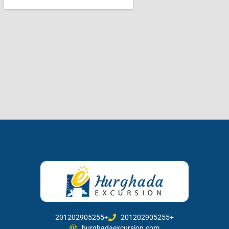
201202905255+
201202905255+
hurghadaexcursion.com