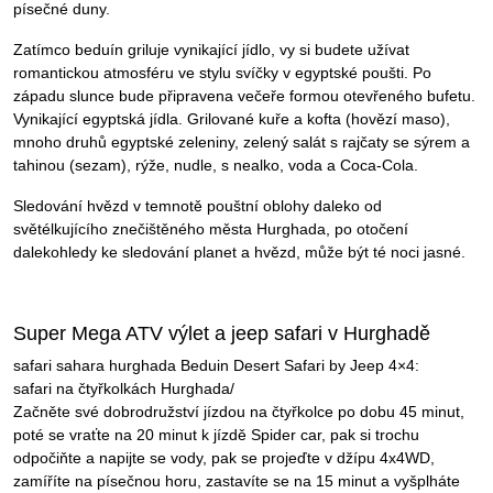
písečné duny.
Zatímco beduín griluje vynikající jídlo, vy si budete užívat
romantickou atmosféru ve stylu svíčky v egyptské poušti. Po
západu slunce bude připravena večeře formou otevřeného bufetu.
Vynikající egyptská jídla. Grilované kuře a kofta (hovězí maso),
mnoho druhů egyptské zeleniny, zelený salát s rajčaty se sýrem a
tahinou (sezam), rýže, nudle, s nealko, voda a Coca-Cola.
Sledování hvězd v temnotě pouštní oblohy daleko od
světélkujícího znečištěného města Hurghada, po otočení
dalekohledy ke sledování planet a hvězd, může být té noci jasné.
Super Mega ATV výlet a jeep safari v Hurghadě
safari sahara hurghada Beduin Desert Safari by Jeep 4×4:
safari na čtyřkolkách Hurghada/
Začněte své dobrodružství jízdou na čtyřkolce po dobu 45 minut,
poté se vraťte na 20 minut k jízdě Spider car, pak si trochu
odpočiňte a napijte se vody, pak se projeďte v džípu 4x4WD,
zamíříte na písečnou horu, zastavíte se na 15 minut a vyšplháte