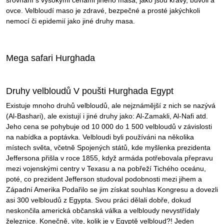
srovnání s vysokými cenami jiného masa, jako jsou krávy, buvoli a
ovce. Velbloudí maso je zdravé, bezpečné a prosté jakýchkoli
nemocí či epidemií jako jiné druhy masa.
Mega safari Hurghada
Druhy velbloudů V poušti Hurghada Egypt
Existuje mnoho druhů velbloudů, ale nejznámější z nich se nazývá
(Al-Bashari), ale existují i ​​jiné druhy jako: Al-Zamakli, Al-Nafi atd.
Jeho cena se pohybuje od 10 000 do 1 500 velbloudů v závislosti
na nabídka a poptávka. Velbloudi byli používáni na několika
místech světa, včetně Spojených států, kde myšlenka prezidenta
Jeffersona přišla v roce 1855, když armáda potřebovala přepravu
mezi vojenskými centry v Texasu a na pobřeží Tichého oceánu,
poté, co prezident Jefferson studoval podobnosti mezi jihem a
Západní Amerika Podařilo se jim získat souhlas Kongresu a dovezli
asi 300 velbloudů z Egypta. Svou práci dělali dobře, dokud
neskončila americká občanská válka a velbloudy nevystřídaly
železnice. Konečně, víte, kolik je v Egyptě velbloud?! Jeden