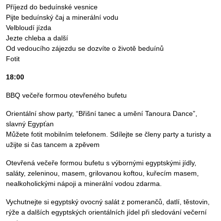
Příjezd do beduínské vesnice
Pijte beduínský čaj a minerální vodu
Velbloudí jízda
Jezte chleba a další
Od vedoucího zájezdu se dozvíte o životě beduínů
Fotit
18:00
BBQ večeře formou otevřeného bufetu
Orientální show party, “Břišní tanec a umění Tanoura Dance”,
slavný Egypťan
Můžete fotit mobilním telefonem. Sdílejte se členy party a turisty a
užijte si čas tancem a zpěvem
Otevřená večeře formou bufetu s výbornými egyptskými jídly,
saláty, zeleninou, masem, grilovanou koftou, kuřecím masem,
nealkoholickými nápoji a minerální vodou zdarma.
Vychutnejte si egyptský ovocný salát z pomerančů, datlí, těstovin,
rýže a dalších egyptských orientálních jídel při sledování večerní