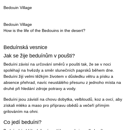
Bedouin Village
Bedouin Village
How is the life of the Bedouins in the desert?
Beduínská vesnice
Jak se žije beduínům v poušti?
Beduíni závisí na určování směrů v poušti tak, že se v noci
spoléhají na hvězdy a směr slunečních paprsků během dne.
Beduíni žijí velmi těžkým životem v důsledku větru a písku a
absence přehrad, navíc neustálého přesunu z jednoho místa na
druhé při hledání zdroje potravy a vody.
Beduíni jsou závislí na chovu dobytka, velbloudů, koz a ovcí, aby
získali mléko a maso pro přípravu obědů a večeří přímým
grilováním na ohni.
Co jedí beduíni?