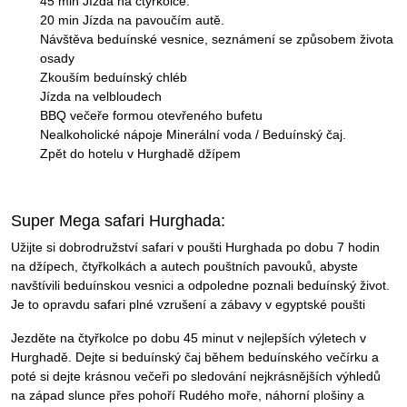
45 min Jízda na čtyřkolce.
20 min Jízda na pavoučím autě.
Návštěva beduínské vesnice, seznámení se způsobem života
osady
Zkouším beduínský chléb
Jízda na velbloudech
BBQ večeře formou otevřeného bufetu
Nealkoholické nápoje Minerální voda / Beduínský čaj.
Zpět do hotelu v Hurghadě džípem
Super Mega safari Hurghada:
Užijte si dobrodružství safari v poušti Hurghada po dobu 7 hodin
na džípech, čtyřkolkách a autech pouštních pavouků, abyste
navštívili beduínskou vesnici a odpoledne poznali beduínský život.
Je to opravdu safari plné vzrušení a zábavy v egyptské poušti
Jezděte na čtyřkolce po dobu 45 minut v nejlepších výletech v
Hurghadě. Dejte si beduínský čaj během beduínského večírku a
poté si dejte krásnou večeři po sledování nejkrásnějších výhledů
na západ slunce přes pohoří Rudého moře, náhorní plošiny a