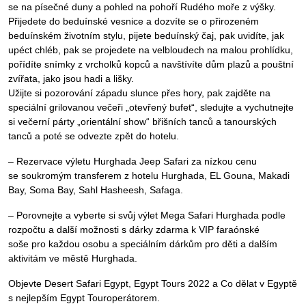
se na písečné duny a pohled na pohoří Rudého moře z výšky.
Přijedete do beduínské vesnice a dozvíte se o přirozeném
beduínském životním stylu, pijete beduínský čaj, pak uvidíte, jak
upéct chléb, pak se projedete na velbloudech na malou prohlídku,
pořídíte snímky z vrcholků kopců a navštívíte dům plazů a pouštní
zvířata, jako jsou hadi a lišky.
Užijte si pozorování západu slunce přes hory, pak zajděte na
speciální grilovanou večeři „otevřený bufet“, sledujte a vychutnejte
si večerní párty „orientální show“ břišních tanců a tanourských
tanců a poté se odvezte zpět do hotelu.
– Rezervace výletu Hurghada Jeep Safari za nízkou cenu
se soukromým transferem z hotelu Hurghada, EL Gouna, Makadi
Bay, Soma Bay, Sahl Hasheesh, Safaga.
– Porovnejte a vyberte si svůj výlet Mega Safari Hurghada podle
rozpočtu a další možnosti s dárky zdarma k VIP faraónské
soše pro každou osobu a speciálním dárkům pro děti a dalším
aktivitám ve městě Hurghada.
Objevte Desert Safari Egypt, Egypt Tours 2022 a Co dělat v Egyptě
s nejlepším Egypt Touroperátorem.