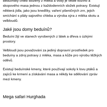
Beduínský chléb složený z mléka a vody je vedle kozího a
skopového masa jednou z každodenních složek potravy. Existují
některá jídla, jako jsou knedlíky, vaření pšeničných zrn, jejich
smíchání s pláty sajového chleba a výroba sýra z mléka skotu a
velbloudů.
Jaké jsou domy beduínů?
Beduíni žijí ve stanech vyrobených z látek a dřeva s úzkými
prostory.
Velbloudi jsou považováni za jediný dopravní prostředek pro
beduíny a zdroj potravy z mléka, masa a kůže pro výrobu těžkých
oděvů.
Existují beduínské kmeny, které používají sokoly k lovu ptáků a
zajíců ke krmení a získávání masa a někdy ke sdělování zpráv
mezi kmeny.
Mega safari Hurghada