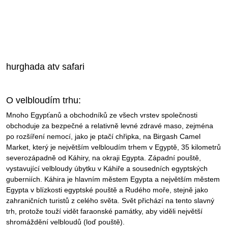
hurghada atv safari
O velbloudím trhu:
Mnoho Egypťanů a obchodníků ze všech vrstev společnosti
obchoduje za bezpečné a relativně levné zdravé maso, zejména
po rozšíření nemocí, jako je ptačí chřipka, na Birgash Camel
Market, který je největším velbloudím trhem v Egyptě, 35 kilometrů
severozápadně od Káhiry, na okraji Egypta. Západní pouště,
vystavující velbloudy úbytku v Káhiře a sousedních egyptských
guberniích. Káhira je hlavním městem Egypta a největším městem
Egypta v blízkosti egyptské pouště a Rudého moře, stejně jako
zahraničních turistů z celého světa. Svět přichází na tento slavný
trh, protože touží vidět faraonské památky, aby viděli největší
shromáždění velbloudů (loď pouště).