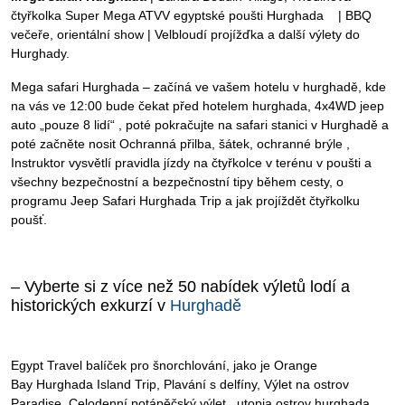
čtyřkolka Super Mega ATVV egyptské poušti Hurghada | BBQ
večeře, orientální show | Velbloudí projížďka a další výlety do
Hurghady.
Mega safari Hurghada – začíná ve vašem hotelu v hurghadě, kde
na vás ve 12:00 bude čekat před hotelem hurghada, 4x4WD jeep
auto „pouze 8 lidí“ , poté pokračujte na safari stanici v Hurghadě a
poté začněte nosit Ochranná přilba, šátek, ochranné brýle ,
Instruktor vysvětlí pravidla jízdy na čtyřkolce v terénu v poušti a
všechny bezpečnostní a bezpečnostní tipy během cesty, o
programu Jeep Safari Hurghada Trip a jak projíždět čtyřkolku
poušť.
– Vyberte si z více než 50 nabídek výletů lodí a
historických exkurzí v
Hurghadě
Egypt Travel balíček pro šnorchlování, jako je Orange
Bay Hurghada Island Trip, Plavání s delfíny, Výlet na ostrov
Paradise, Celodenní potápěčský výlet, utopia ostrov hurghada