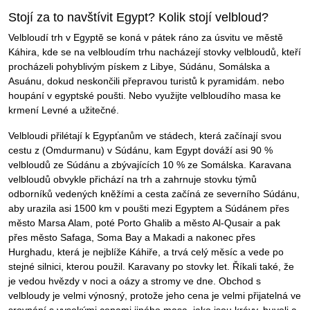
Stojí za to navštívit Egypt? Kolik stojí velbloud?
Velbloudí trh v Egyptě se koná v pátek ráno za úsvitu ve městě
Káhira, kde se na velbloudím trhu nacházejí stovky velbloudů, kteří
procházeli pohyblivým pískem z Libye, Súdánu, Somálska a
Asuánu, dokud neskončili přepravou turistů k pyramidám. nebo
houpání v egyptské poušti. Nebo využijte velbloudího masa ke
krmení Levné a užitečné.
Velbloudi přilétají k Egypťanům ve stádech, která začínají svou
cestu z (Omdurmanu) v Súdánu, kam Egypt dováží asi 90 %
velbloudů ze Súdánu a zbývajících 10 % ze Somálska. Karavana
velbloudů obvykle přichází na trh a zahrnuje stovku týmů
odborníků vedených kněžími a cesta začíná ze severního Súdánu,
aby urazila asi 1500 km v poušti mezi Egyptem a Súdánem přes
město Marsa Alam, poté Porto Ghalib a město Al-Qusair a pak
přes město Safaga, Soma Bay a Makadi a nakonec přes
Hurghadu, která je nejblíže Káhiře, a trvá celý měsíc a vede po
stejné silnici, kterou použil. Karavany po stovky let. Říkali také, že
je vedou hvězdy v noci a oázy a stromy ve dne. Obchod s
velbloudy je velmi výnosný, protože jeho cena je velmi přijatelná ve