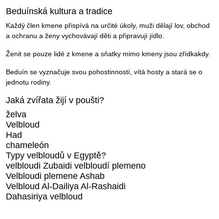
Beduínská kultura a tradice
Každý člen kmene přispívá na určité úkoly, muži dělají lov, obchod
a ochranu a ženy vychovávají děti a připravují jídlo.
Ženit se pouze lidé z kmene a sňatky mimo kmeny jsou zřídkakdy.
Beduín se vyznačuje svou pohostinností, vítá hosty a stará se o
jednotu rodiny.
Jaká zvířata žijí v poušti?
želva
Velbloud
Had
chameleón
Typy velbloudů v Egyptě?
velbloudi Zubaidi velbloudí plemeno
Velbloudi plemene Ashab
Velbloud Al-Dailiya Al-Rashaidi
Dahasiriya velbloud