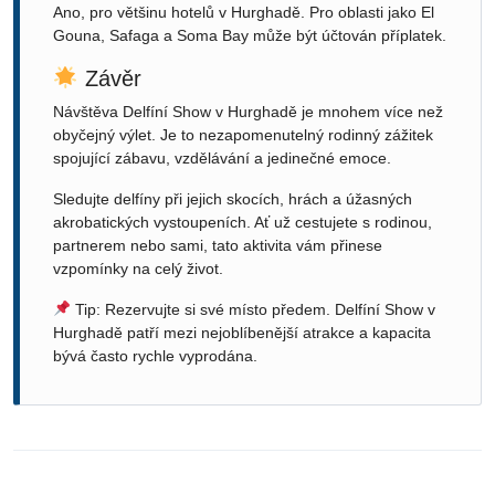
Ano, pro většinu hotelů v Hurghadě. Pro oblasti jako El
Gouna, Safaga a Soma Bay může být účtován příplatek.
Závěr
Návštěva Delfíní Show v Hurghadě je mnohem více než
obyčejný výlet. Je to nezapomenutelný rodinný zážitek
spojující zábavu, vzdělávání a jedinečné emoce.
Sledujte delfíny při jejich skocích, hrách a úžasných
akrobatických vystoupeních. Ať už cestujete s rodinou,
partnerem nebo sami, tato aktivita vám přinese
vzpomínky na celý život.
Tip: Rezervujte si své místo předem. Delfíní Show v
Hurghadě patří mezi nejoblíbenější atrakce a kapacita
bývá často rychle vyprodána.