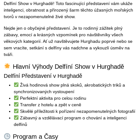
Delfíní Show v Hurghadě! Toto fascinující představení vám ukáže
inteligenci, obratnost a přirozený šarm těchto úžasných mořských
tvorů v nezapomenutelné živé show.
Nejde jen o obyčejné představení. Je to rodinný zážitek plný
zábavy, emocí a krásných vzpomínek pro návštěvníky všech
věkových kategorií. Ať už navštěvujete Hurghadu poprvé nebo se
sem vracíte, setkání s delfíny vás nadchne a vykouzlí úsměv na
tváři.
Hlavní Výhody Delfíní Show v Hurghadě
Delfíní Představení v Hurghadě
Živá hodinová show plná skoků, akrobatických triků a
synchronizovaných vystoupení
Perfektní aktivita pro celou rodinu
Transfer z hotelu a zpět v ceně
Skvělé příležitosti k pořízení nezapomenutelných fotografií
Zábavný a vzdělávací program o chování a inteligenci
delfínů
Program a Časy