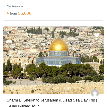
No Review
55,00€
from
Sharm El Sheikh to Jerusalem & Dead Sea Day Trip |
1-Day Guided Tour