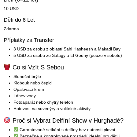
10 USD
Děti do 6 Let
Zdarma
Příplatky za Transfer
3 USD za osobu z oblastí Sahl Hasheesh a Makadi Bay
5 USD za osobu ze Safagy a El Gouny (pouze v sobotu)
Co si Vzít S Sebou
Sluneční brýle
Klobouk nebo čepici
Opalovací krém
Láhev vody
Fotoaparát nebo chytrý telefon
Hotovost na suvenýry a volitelné aktivity
Proč si Vybrat Delfíní Show v Hurghadě?
Garantované setkání s delfíny bez nutnosti plavat
Bezpečné a kontrolované prostředí ideální pro děti i