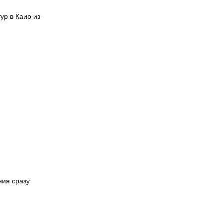
ур в Каир из
ния сразу