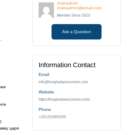
mainadmin
mainadmin@email.com
Member Since 2023
Ask a Question
.
Information Contact
Email
info@hurghadaexcursion.com
емя
Website
https://hurghadaexcursion.com/
ите
Phone
+201202905255
0
авку царя