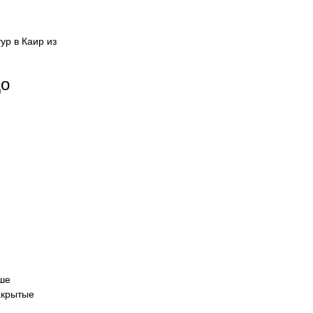
ур в Каир из
до
чше
акрытые