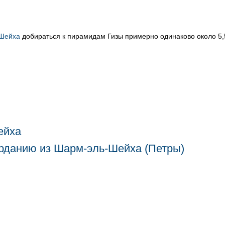
Шейха
добираться к пирамидам Гизы примерно одинаково около 5,5
ейха
орданию из Шарм-эль-Шейха (Петры)