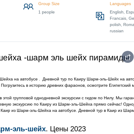
Group Size
Languages
1 people
English, Esp
Francais, G
polish, Roma
russian
ь шейха -шарм эль шейх пирамиды
 Шейха на автобусе . Дневной тур по Каиру Шарм-эль-Шейх на авто
 Погрузитесь в историю древних фараонов, осмотрите Египетский 
 этой групповой однодневной экскурсии с гидом по Нилу. Мы гара
евную экскурсию по Каиру из Шарм-эль-Шейха прямо сейчас! Одно
 Каир из Шарм-эль-Шейха на автобусе. Дневной тур в Каир из Шар
рм-эль-шейх
. Цены 2023