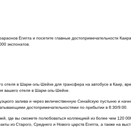
фараонов Египта и посетите главные достопримечательности Каира
000 экспонатов.
го отеля в Шарм-эль-Шейхе для трансфера на автобусе в Каир, вр
ния вашего отеля в Шарм-эль-Шейхе.
эцкого залива и через величественную Синайскую пустыню и начн
атывающими достопримечательностями по прибытии в 8:30/9:00.
узей, где вы сможете полюбоваться коллекцией из более чем 120 00
кты из Старого, Среднего и Нового царств Египта, а также на выст