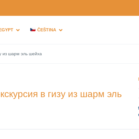
 EGYPT
ČEŠTINA
у из шарм эль шейха
скурсия в гизу из шарм эль