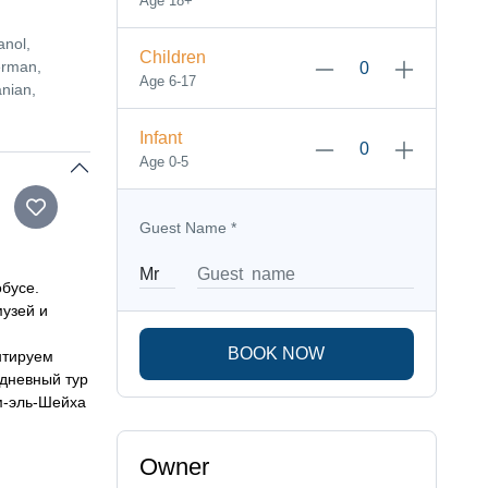
Age 18+
anol,
Children
erman,
Age 6-17
nian,
Infant
Age 0-5
Guest Name
*
бусе.
музей и
BOOK NOW
нтируем
дневный тур
м-эль-Шейха
Owner