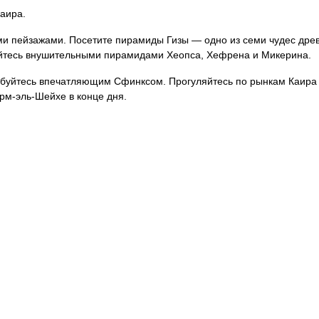
аира.
ми пейзажами. Посетите пирамиды Гизы — одно из семи чудес дре
уйтесь внушительными пирамидами Хеопса, Хефрена и Микерина.
юбуйтесь впечатляющим Сфинксом. Прогуляйтесь по рынкам Каира
рм-эль-Шейхе в конце дня.