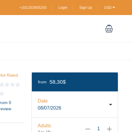
+201202905255
Login
Sign Up
USD
Not Rated
58,30$
from
Date
from 0
08/07/2026
review
Adults