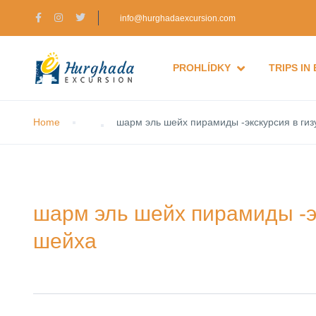
info@hurghadaexcursion.com
PROHLÍDKY
TRIPS IN
Home
шарм эль шейх пирамиды -экскурсия в гиз
шарм эль шейх пирамиды -эк
шейха